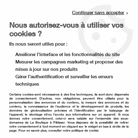
Livraison offerte à partir de 80€ d'achat en
point relais (France), et à partir de 120€ à
Continuer sans accepter
domicile(France).
Nous autorisez-vous à utiliser vos
Retrait gratuit à la boutique de Lille
cookies ?
0
Ils nous seront utiles pour :
Améliorer l'interface et les fonctionnalités du site
Mesurer les campagnes marketing et proposer des
Accueil
>
Moule à gâteau
>
Moule en silicone
>
mises à jour sur nos produits
Moule à entremets
Gérer l'authentification et surveiller les erreurs
Moule à entremets
techniques
Certains cookies sont nécessaires à des fins techniques, ils sont donc dispensés
de consentement. D'autres, non obligatoires, peuvent être utilisés pour la
personnalisation des annonces et du contenu, la mesure des annonces et du
contenu, la connaissance de l'audience et le développement de produits, les
données de géolocalisation précises et l'identification par le balayage de
TRIER & FILTRER
l'appareil, le stockage et/ou l'accès aux informations sur un appareil. Si vous
donnez votre consentement, celui-ci sera valable sur l’ensemble des sous-
domaines de La Boutique à Pâtisser. Vous disposez de la possibilité de retirer
votre consentement à tout moment en cliquant sur le widget en bas à droite de la
page. Pour en savoir plus, consulter notre politique de cookie.
46 articles sur
46