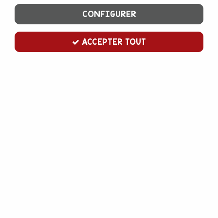
CONFIGURER
ACCEPTER TOUT
SILIKOMART PROFESSIONNEL
Moule en silicone carré mauresque x15
En stock
17,00 €