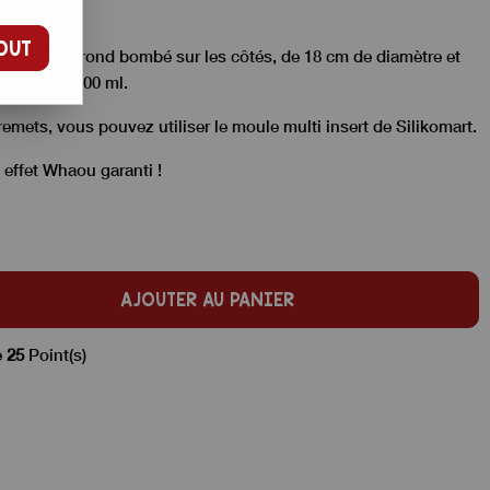
OUT
n forme de rond bombé sur les côtés, de 18 cm de diamètre et
nance de 1000 ml.
tremets, vous pouvez utiliser
le moule multi insert de Silikomart.
 effet Whaou garanti !
AJOUTER AU PANIER
e
25
Point(s)