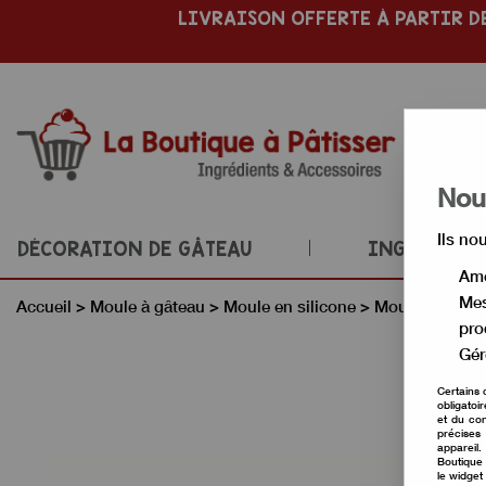
LIVRAISON OFFERTE À PARTIR DE
Nous
Ils no
DÉCORATION DE GÂTEAU
INGRÉDIENT
Amé
Mes
Accueil
>
Moule à gâteau
>
Moule en silicone
>
Moule à entre
pro
Gér
Certains 
obligatoi
et du con
précises 
appareil
Boutique 
le widget