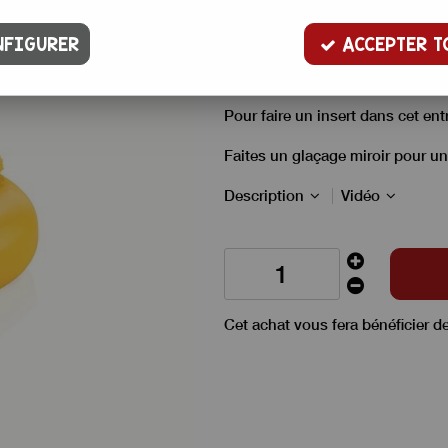
25
,
50
€
TTC
FIGURER
ACCEPTER T
Moule à entremets en silicone e
4,5 cm d'épaisseur, d'une conte
Pour faire un insert dans cet en
Faites un glaçage miroir pour un
Description
Vidéo
Cet achat vous fera bénéficier d