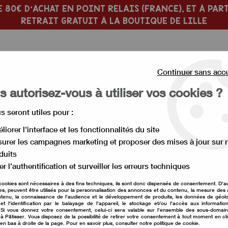
 80€ D'ACHAT EN POINT RELAIS (FRANCE), ET À PART
RETRAIT GRATUIT À LA BOUTIQUE DE LILLE
Continuer sans acc
 autorisez-vous à utiliser vos cookies ?
us seront utiles pour :
 PÂTISSERIE
MOULE À GÂTEAU
liorer l'interface et les fonctionnalités du site
urer les campagnes marketing et proposer des mises à jour sur 
mets
>
Moule en silicone ECLISSE
duits
er l'authentification et surveiller les erreurs techniques
cookies sont nécessaires à des fins techniques, ils sont donc dispensés de consentement. D'a
Moule en silicone E
res, peuvent être utilisés pour la personnalisation des annonces et du contenu, la mesure de
tenu, la connaissance de l'audience et le développement de produits, les données de géolo
et l'identification par le balayage de l'appareil, le stockage et/ou l'accès aux informati
Soyez le premier à donner vot
. Si vous donnez votre consentement, celui-ci sera valable sur l’ensemble des sous-domai
à Pâtisser. Vous disposez de la possibilité de retirer votre consentement à tout moment en cl
 en bas à droite de la page. Pour en savoir plus, consulter notre politique de cookie.