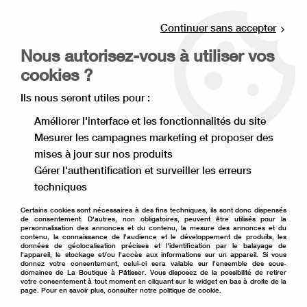
Livraison offerte à partir de 80€ d'achat en
point relais (France), et à partir de 120€ à
Continuer sans accepter
domicile(France).
Nous autorisez-vous à utiliser vos
Retrait gratuit à la boutique de Lille
cookies ?
0
Ils nous seront utiles pour :
Améliorer l'interface et les fonctionnalités du site
Mesurer les campagnes marketing et proposer des
mises à jour sur nos produits
Gérer l'authentification et surveiller les erreurs
techniques
Certains cookies sont nécessaires à des fins techniques, ils sont donc dispensés
de consentement. D'autres, non obligatoires, peuvent être utilisés pour la
personnalisation des annonces et du contenu, la mesure des annonces et du
contenu, la connaissance de l'audience et le développement de produits, les
données de géolocalisation précises et l'identification par le balayage de
l'appareil, le stockage et/ou l'accès aux informations sur un appareil. Si vous
donnez votre consentement, celui-ci sera valable sur l’ensemble des sous-
domaines de La Boutique à Pâtisser. Vous disposez de la possibilité de retirer
votre consentement à tout moment en cliquant sur le widget en bas à droite de la
page. Pour en savoir plus, consulter notre politique de cookie.