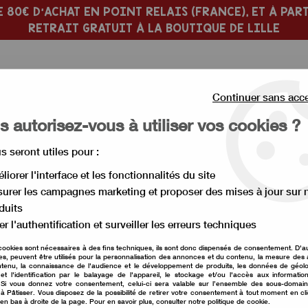
 80€ D'ACHAT EN POINT RELAIS (FRANCE), ET À PART
RETRAIT GRATUIT À LA BOUTIQUE DE LILLE
Continuer sans acc
 autorisez-vous à utiliser vos cookies ?
us seront utiles pour :
 PÂTISSERIE
MOULE À GÂTEAU
liorer l'interface et les fonctionnalités du site
urer les campagnes marketing et proposer des mises à jour sur 
mets
>
Moule en silicone trompe l'oeil mangue
duits
er l'authentification et surveiller les erreurs techniques
Moule en silicone t
cookies sont nécessaires à des fins techniques, ils sont donc dispensés de consentement. D'a
res, peuvent être utilisés pour la personnalisation des annonces et du contenu, la mesure de
tenu, la connaissance de l'audience et le développement de produits, les données de géolo
Soyez le premier à donner vot
et l'identification par le balayage de l'appareil, le stockage et/ou l'accès aux informati
. Si vous donnez votre consentement, celui-ci sera valable sur l’ensemble des sous-domai
à Pâtisser. Vous disposez de la possibilité de retirer votre consentement à tout moment en cl
26
,
00
€
TTC
 en bas à droite de la page. Pour en savoir plus, consulter notre politique de cookie.