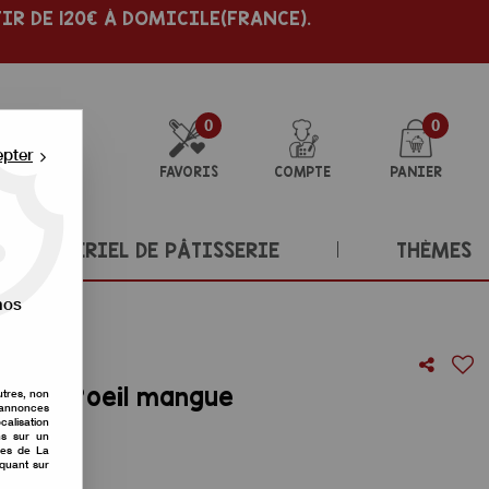
IR DE 120€ À DOMICILE(FRANCE).
0
0
epter
FAVORIS
COMPTE
PANIER
MATÉRIEL DE PÂTISSERIE
THÈMES
nos
rompe l'oeil mangue
utres, non
s annonces
calisation
re avis !
ons sur un
nes de La
iquant sur