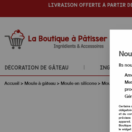
LIVRAISON OFFERTE À PARTIR DE
Nous
Ils no
DÉCORATION DE GÂTEAU
INGRÉDIENT
Amé
Mes
Accueil
>
Moule à gâteau
>
Moule en silicone
>
Moule à entre
pro
Gér
Certains 
obligatoi
et du con
précises 
appareil
Boutique 
le widget