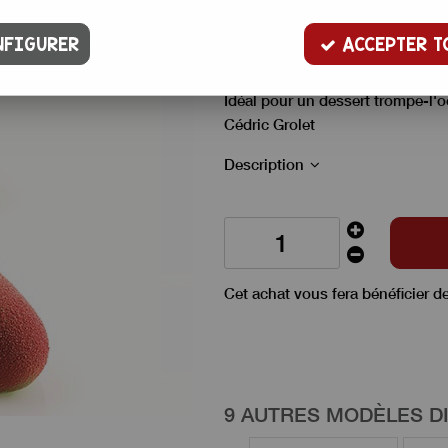
Moule à entremets en silicone p
FIGURER
ACCEPTER T
longueur, 5,7 cm de largeur et 4,
Idéal pour un dessert trompe-l'
Cédric Grolet
Description
Cet achat vous fera bénéficier d
9 AUTRES MODÈLES D