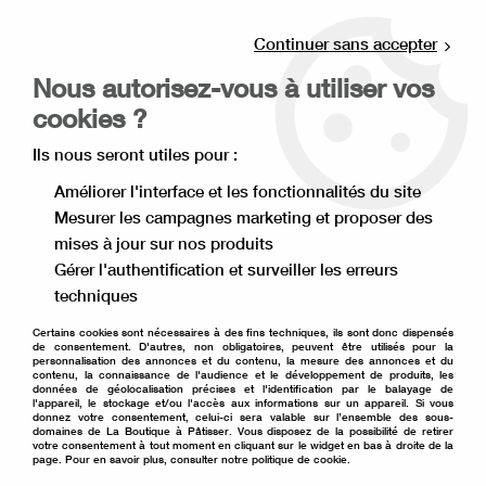
Livraison offerte à partir de 80€ d'achat en
point relais (France), et à partir de 120€ à
Continuer sans accepter
domicile(France).
Nous autorisez-vous à utiliser vos
Retrait gratuit à la boutique de Lille
cookies ?
0
Ils nous seront utiles pour :
Améliorer l'interface et les fonctionnalités du site
Mesurer les campagnes marketing et proposer des
Accueil
>
Moule à gâteau
>
Moule en silicone
>
mises à jour sur nos produits
Moule à entremets
>
Moule en silicone rond mauresque x15
Gérer l'authentification et surveiller les erreurs
techniques
Certains cookies sont nécessaires à des fins techniques, ils sont donc dispensés
de consentement. D'autres, non obligatoires, peuvent être utilisés pour la
personnalisation des annonces et du contenu, la mesure des annonces et du
contenu, la connaissance de l'audience et le développement de produits, les
données de géolocalisation précises et l'identification par le balayage de
l'appareil, le stockage et/ou l'accès aux informations sur un appareil. Si vous
donnez votre consentement, celui-ci sera valable sur l’ensemble des sous-
domaines de La Boutique à Pâtisser. Vous disposez de la possibilité de retirer
votre consentement à tout moment en cliquant sur le widget en bas à droite de la
page. Pour en savoir plus, consulter notre politique de cookie.