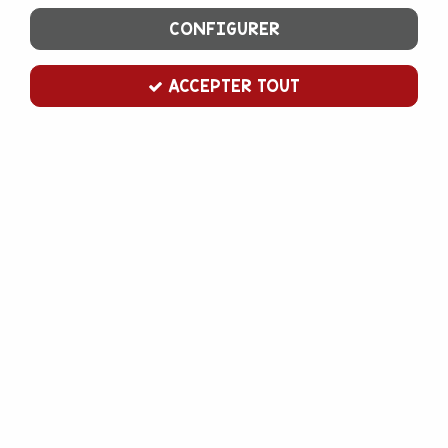
CONFIGURER
ACCEPTER TOUT
Moule en silicone rond mauresque x15