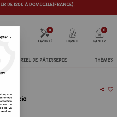
IR DE 120€ À DOMICILE(FRANCE).
0
0
epter
FAVORIS
COMPTE
PANIER
MATÉRIEL DE PÂTISSERIE
THÈMES
nos
utres, non
ini Goccia
s annonces
calisation
ons sur un
re avis !
nes de La
iquant sur