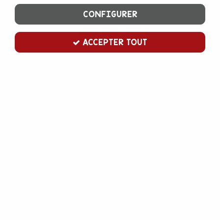
CONFIGURER
ACCEPTER TOUT
VILLARS
Chocolat couverture noire Boudji 63%
200 g
500 g
1 kg
5 kg