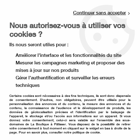
Livraison offerte à partir de 80€ d'achat en
point relais (France), et à partir de 120€ à
Continuer sans accepter
domicile(France).
Nous autorisez-vous à utiliser vos
Retrait gratuit à la boutique de Lille
cookies ?
0
Ils nous seront utiles pour :
Améliorer l'interface et les fonctionnalités du site
Mesurer les campagnes marketing et proposer des
Accueil
>
Ingrédient pâtisserie
>
Chocolat pâtissier Valrhona
>
mises à jour sur nos produits
Chocolat noir pâtissier
Gérer l'authentification et surveiller les erreurs
Chocolat noir pâtissier
techniques
Certains cookies sont nécessaires à des fins techniques, ils sont donc dispensés
de consentement. D'autres, non obligatoires, peuvent être utilisés pour la
personnalisation des annonces et du contenu, la mesure des annonces et du
contenu, la connaissance de l'audience et le développement de produits, les
données de géolocalisation précises et l'identification par le balayage de
TRIER & FILTRER
l'appareil, le stockage et/ou l'accès aux informations sur un appareil. Si vous
donnez votre consentement, celui-ci sera valable sur l’ensemble des sous-
domaines de La Boutique à Pâtisser. Vous disposez de la possibilité de retirer
votre consentement à tout moment en cliquant sur le widget en bas à droite de la
page. Pour en savoir plus, consulter notre politique de cookie.
12 articles sur
12