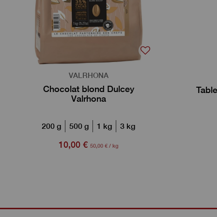
VALRHONA
Chocolat blond Dulcey
Table
Valrhona
200 g
500 g
1 kg
3 kg
10,00 €
50,00 € / kg