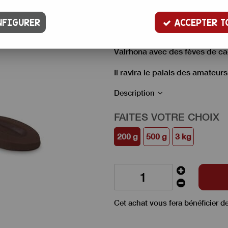
10
,
00
€
TTC
50,00 € / kg
FIGURER
ACCEPTER T
Chocolat noir à pâtisser avec 
Valrhona avec des fèves de c
Il ravira le palais des amateurs
Description
FAITES VOTRE CHOIX
200 g
500 g
3 kg
Cet achat vous fera bénéficier d