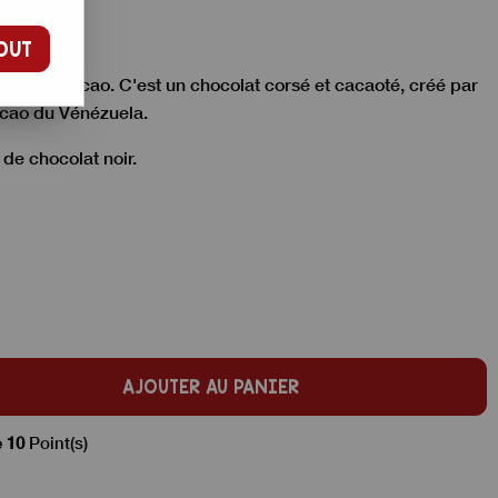
OUT
72% de cacao. C'est un chocolat corsé et cacaoté, créé par
acao du Vénézuela.
 de chocolat noir.
AJOUTER AU PANIER
e
10
Point(s)