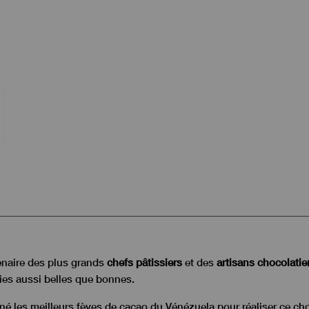
tenaire des plus grands
chefs pâtissiers
et des
artisans chocolatie
ies aussi belles que bonnes.
nné les meilleurs fèves de cacao du Vénézuela pour réaliser ce cho