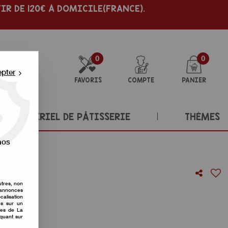
IR DE 120€ À DOMICILE(FRANCE).
0
0
epter
FAVORIS
COMPTE
PANIER
MATÉRIEL DE PÂTISSERIE
THÈMES
nos
utres, non
ani
s annonces
calisation
ons sur un
re avis !
nes de La
iquant sur