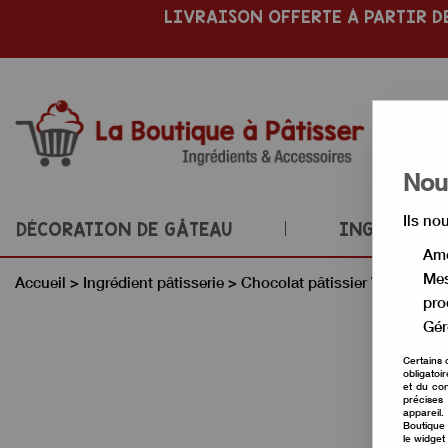
LIVRAISON OFFERTE À PARTIR DE
Nous
Ils no
DÉCORATION DE GÂTEAU
INGRÉDIENT
Amé
Mes
Accueil
>
Ingrédient pâtisserie
>
Chocolat pâtissier Valrhona
pro
Gér
Certains 
obligatoi
et du con
précises 
appareil
Boutique 
le widget