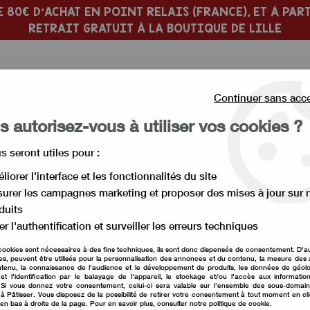
 80€ D'ACHAT EN POINT RELAIS (FRANCE), ET À PART
RETRAIT GRATUIT À LA BOUTIQUE DE LILLE
Continuer sans acc
 autorisez-vous à utiliser vos cookies ?
us seront utiles pour :
 PÂTISSERIE
MOULE À GÂTEAU
liorer l'interface et les fonctionnalités du site
urer les campagnes marketing et proposer des mises à jour sur 
>
Chocolat noir pâtissier
>
Chocolat noir Araguani
duits
er l'authentification et surveiller les erreurs techniques
cookies sont nécessaires à des fins techniques, ils sont donc dispensés de consentement. D'a
Chocolat noir Aragu
res, peuvent être utilisés pour la personnalisation des annonces et du contenu, la mesure de
tenu, la connaissance de l'audience et le développement de produits, les données de géolo
et l'identification par le balayage de l'appareil, le stockage et/ou l'accès aux informati
Soyez le premier à donner vot
. Si vous donnez votre consentement, celui-ci sera valable sur l’ensemble des sous-domai
à Pâtisser. Vous disposez de la possibilité de retirer votre consentement à tout moment en cl
 en bas à droite de la page. Pour en savoir plus, consulter notre politique de cookie.