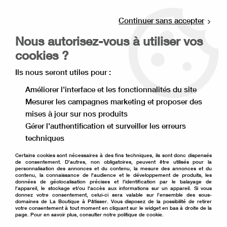
Livraison offerte à partir de 80€ d'achat en
point relais (France), et à partir de 120€ à
Continuer sans accepter
domicile(France).
Nous autorisez-vous à utiliser vos
Retrait gratuit à la boutique de Lille
cookies ?
0
Ils nous seront utiles pour :
Améliorer l'interface et les fonctionnalités du site
Mesurer les campagnes marketing et proposer des
Accueil
>
Ingrédient pâtisserie
>
Chocolat pâtissier Valrhona
>
mises à jour sur nos produits
Chocolat blond Dulcey
>
Chocolat blond Dulcey Valrhona
Gérer l'authentification et surveiller les erreurs
techniques
Certains cookies sont nécessaires à des fins techniques, ils sont donc dispensés
de consentement. D'autres, non obligatoires, peuvent être utilisés pour la
personnalisation des annonces et du contenu, la mesure des annonces et du
contenu, la connaissance de l'audience et le développement de produits, les
données de géolocalisation précises et l'identification par le balayage de
l'appareil, le stockage et/ou l'accès aux informations sur un appareil. Si vous
donnez votre consentement, celui-ci sera valable sur l’ensemble des sous-
domaines de La Boutique à Pâtisser. Vous disposez de la possibilité de retirer
votre consentement à tout moment en cliquant sur le widget en bas à droite de la
page. Pour en savoir plus, consulter notre politique de cookie.