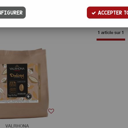
FIGURER
ACCEPTER T
1 article sur
1
VALRHONA