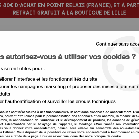
 80€ D'ACHAT EN POINT RELAIS (FRANCE), ET À PART
RETRAIT GRATUIT À LA BOUTIQUE DE LILLE
Continuer sans acc
 autorisez-vous à utiliser vos cookies ?
us seront utiles pour :
 PÂTISSERIE
MOULE À GÂTEAU
liorer l'interface et les fonctionnalités du site
urer les campagnes marketing et proposer des mises à jour sur 
>
Chocolat blond Dulcey
duits
Chocolat blond Dulcey
er l'authentification et surveiller les erreurs techniques
cookies sont nécessaires à des fins techniques, ils sont donc dispensés de consentement. D'a
res, peuvent être utilisés pour la personnalisation des annonces et du contenu, la mesure de
tenu, la connaissance de l'audience et le développement de produits, les données de géolo
et l'identification par le balayage de l'appareil, le stockage et/ou l'accès aux informati
. Si vous donnez votre consentement, celui-ci sera valable sur l’ensemble des sous-domai
à Pâtisser. Vous disposez de la possibilité de retirer votre consentement à tout moment en cl
 en bas à droite de la page. Pour en savoir plus, consulter notre politique de cookie.