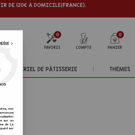
IR DE 120€ À DOMICILE(FRANCE).
0
0
epter
FAVORIS
COMPTE
PANIER
MATÉRIEL DE PÂTISSERIE
THÈMES
nos
utres, non
s annonces
calisation
ons sur un
nes de La
iquant sur