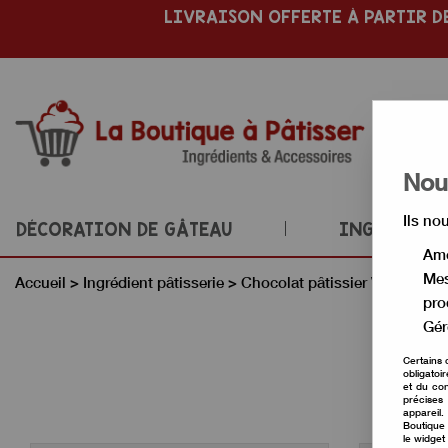
LIVRAISON OFFERTE À PARTIR DE
Nous
Ils no
DÉCORATION DE GÂTEAU
INGRÉDIENT
Amé
Mes
Accueil
>
Ingrédient pâtisserie
>
Chocolat pâtissier Valrhona
pro
Gér
Certains 
obligatoi
et du con
précises 
appareil
Boutique 
le widget