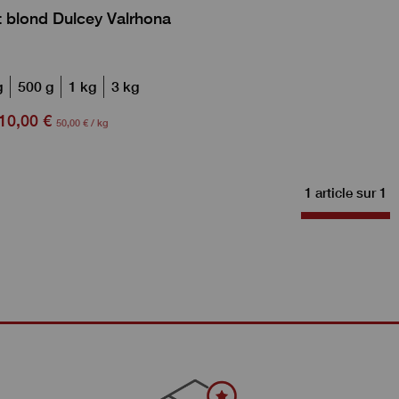
 blond Dulcey Valrhona
g
500 g
1 kg
3 kg
10,00 €
50,00 € / kg
1 article sur
1