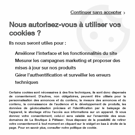
Livraison offerte à partir de 80€ d'achat en
point relais (France), et à partir de 120€ à
Continuer sans accepter
domicile(France).
Nous autorisez-vous à utiliser vos
Retrait gratuit à la boutique de Lille
cookies ?
0
Ils nous seront utiles pour :
Améliorer l'interface et les fonctionnalités du site
Mesurer les campagnes marketing et proposer des
Accueil
>
Ingrédient pâtisserie
>
Chocolat pâtissier Valrhona
>
mises à jour sur nos produits
Tablette de chocolat de dégustation
Gérer l'authentification et surveiller les erreurs
Tablette de chocolat de
techniques
dégustation
Certains cookies sont nécessaires à des fins techniques, ils sont donc dispensés
de consentement. D'autres, non obligatoires, peuvent être utilisés pour la
personnalisation des annonces et du contenu, la mesure des annonces et du
contenu, la connaissance de l'audience et le développement de produits, les
données de géolocalisation précises et l'identification par le balayage de
l'appareil, le stockage et/ou l'accès aux informations sur un appareil. Si vous
donnez votre consentement, celui-ci sera valable sur l’ensemble des sous-
domaines de La Boutique à Pâtisser. Vous disposez de la possibilité de retirer
votre consentement à tout moment en cliquant sur le widget en bas à droite de la
TRIER & FILTRER
page. Pour en savoir plus, consulter notre politique de cookie.