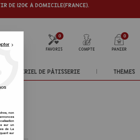
IR DE 120€ À DOMICILE(FRANCE).
0
0
epter
FAVORIS
COMPTE
PANIER
MATÉRIEL DE PÂTISSERIE
THÈMES
nos
utres, non
s annonces
calisation
ons sur un
nes de La
iquant sur