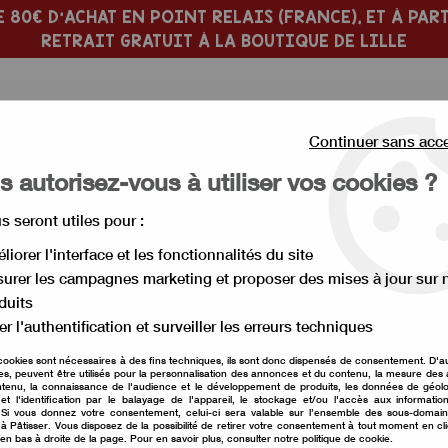
 80€ D'ACHAT EN POINT RELAIS (FRANCE), ET À PART
RETRAIT GRATUIT À LA BOUTIQUE DE LILLE
Continuer sans acc
 autorisez-vous à utiliser vos cookies ?
us seront utiles pour :
 PÂTISSERIE
MOULE À GÂTEAU
liorer l'interface et les fonctionnalités du site
urer les campagnes marketing et proposer des mises à jour sur 
seur à gâteau
duits
Lisseur à gâteau
er l'authentification et surveiller les erreurs techniques
cookies sont nécessaires à des fins techniques, ils sont donc dispensés de consentement. D'a
res, peuvent être utilisés pour la personnalisation des annonces et du contenu, la mesure de
tenu, la connaissance de l'audience et le développement de produits, les données de géolo
et l'identification par le balayage de l'appareil, le stockage et/ou l'accès aux informati
. Si vous donnez votre consentement, celui-ci sera valable sur l’ensemble des sous-domai
à Pâtisser. Vous disposez de la possibilité de retirer votre consentement à tout moment en cl
 en bas à droite de la page. Pour en savoir plus, consulter notre politique de cookie.