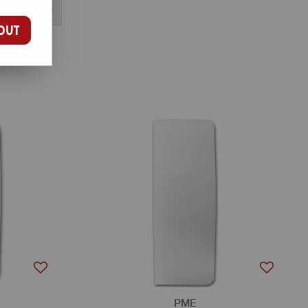
OUT
PME