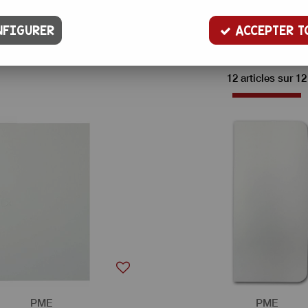
Trier par
FIGURER
ACCEPTER T
12 articles sur
12
PME
PME