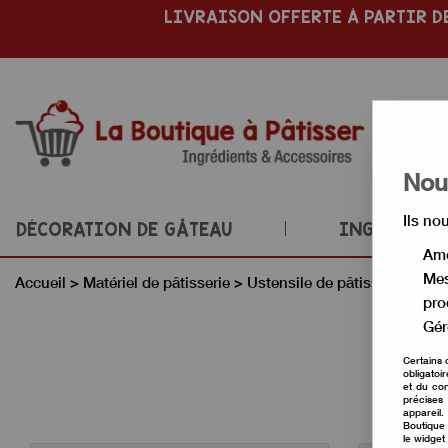
LIVRAISON OFFERTE À PARTIR DE
Nous
Ils no
DÉCORATION DE GÂTEAU
INGRÉDIENT
Amé
Mes
Accueil
>
Matériel de pâtisserie
>
Ustensile de pâtisserie
>
Lis
pro
Gér
Certains 
obligatoi
et du con
précises 
appareil
Boutique 
le widget