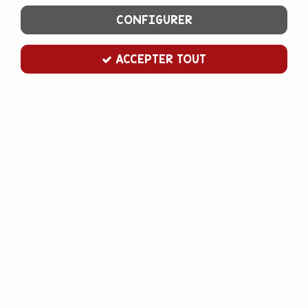
CONFIGURER
ACCEPTER TOUT
Disque à ganache en plexiglas 13,3 cm
x2