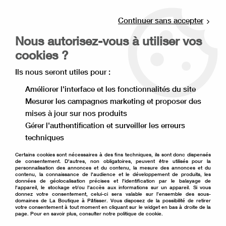
Livraison offerte à partir de 80€ d'achat en
point relais (France), et à partir de 120€ à
Continuer sans accepter
domicile(France).
Nous autorisez-vous à utiliser vos
Retrait gratuit à la boutique de Lille
cookies ?
0
Ils nous seront utiles pour :
Améliorer l'interface et les fonctionnalités du site
Mesurer les campagnes marketing et proposer des
Accueil
>
Matériel de pâtisserie
>
Ustensile de pâtisserie
>
mises à jour sur nos produits
Lisseur à gâteau
>
Disque à ganache en plexiglas 13,3 cm x2
Gérer l'authentification et surveiller les erreurs
techniques
Certains cookies sont nécessaires à des fins techniques, ils sont donc dispensés
de consentement. D'autres, non obligatoires, peuvent être utilisés pour la
personnalisation des annonces et du contenu, la mesure des annonces et du
contenu, la connaissance de l'audience et le développement de produits, les
données de géolocalisation précises et l'identification par le balayage de
l'appareil, le stockage et/ou l'accès aux informations sur un appareil. Si vous
donnez votre consentement, celui-ci sera valable sur l’ensemble des sous-
domaines de La Boutique à Pâtisser. Vous disposez de la possibilité de retirer
votre consentement à tout moment en cliquant sur le widget en bas à droite de la
page. Pour en savoir plus, consulter notre politique de cookie.