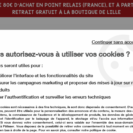
 80€ D'ACHAT EN POINT RELAIS (FRANCE), ET À PART
RETRAIT GRATUIT À LA BOUTIQUE DE LILLE
Continuer sans acc
 autorisez-vous à utiliser vos cookies ?
us seront utiles pour :
 PÂTISSERIE
MOULE À GÂTEAU
liorer l'interface et les fonctionnalités du site
urer les campagnes marketing et proposer des mises à jour sur 
âteau haut et layer cake
>
Moule rond en métal hauteur 10 cm di
duits
er l'authentification et surveiller les erreurs techniques
cookies sont nécessaires à des fins techniques, ils sont donc dispensés de consentement. D'a
res, peuvent être utilisés pour la personnalisation des annonces et du contenu, la mesure de
Moule rond en méta
tenu, la connaissance de l'audience et le développement de produits, les données de géolo
et l'identification par le balayage de l'appareil, le stockage et/ou l'accès aux informati
. Si vous donnez votre consentement, celui-ci sera valable sur l’ensemble des sous-domai
Soyez le premier à donner vot
à Pâtisser. Vous disposez de la possibilité de retirer votre consentement à tout moment en cl
 en bas à droite de la page. Pour en savoir plus, consulter notre politique de cookie.