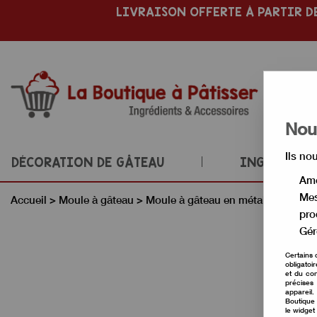
LIVRAISON OFFERTE À PARTIR DE
Nous
Ils no
DÉCORATION DE GÂTEAU
INGRÉDIENT
Amé
Mes
Accueil
>
Moule à gâteau
>
Moule à gâteau en métal
>
Moule g
pro
Gér
Certains 
obligatoi
et du con
précises 
appareil
Boutique 
le widget