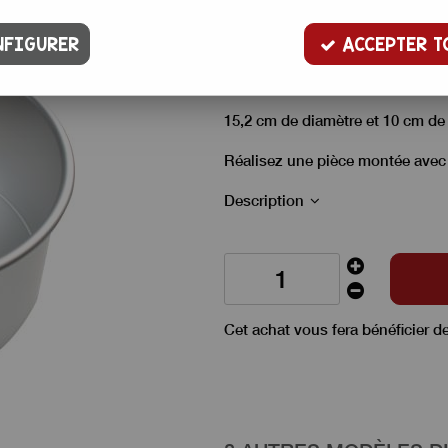
13
,
00
€
TTC
FIGURER
ACCEPTER T
Moule rond extra profond en alu
hauts et layer Cake.
15,2 cm de diamètre et 10 cm de 
Réalisez une pièce montée
avec
Description
Cet achat vous fera bénéficier d