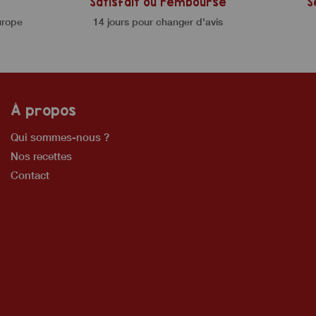
Satisfait ou remboursé
S
urope
14 jours pour changer d'avis
À propos
Qui sommes-nous ?
Nos recettes
Contact