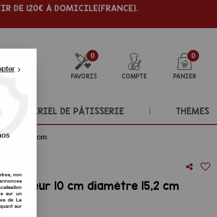
IR DE 120€ À DOMICILE(FRANCE).
0
0
epter
FAVORIS
COMPTE
PANIER
MATÉRIEL DE PÂTISSERIE
THÈMES
nos
amètre 15,2 cm
utres, non
s annonces
l hauteur 10 cm diamètre 15,2 cm
calisation
ons sur un
nes de La
re avis !
iquant sur