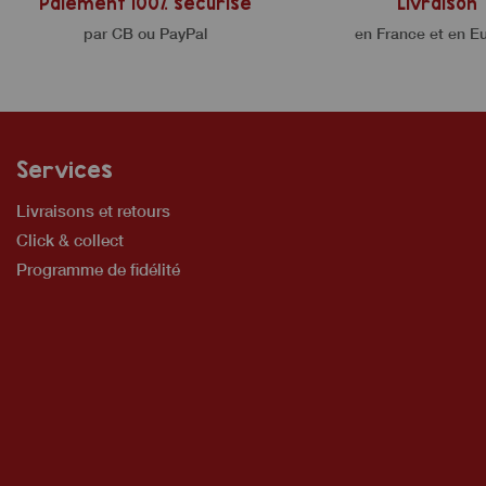
Paiement 100% sécurisé
Livraison
par CB ou PayPal
en France et en E
Services
Livraisons et retours
Click & collect
Programme de fidélité