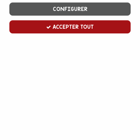
CONFIGURER
ACCEPTER TOUT
Disque à ganache en plexiglas 20,9
cm x2