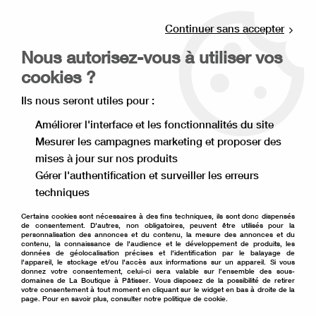
Livraison offerte à partir de 80€ d'achat en
point relais (France), et à partir de 120€ à
Continuer sans accepter
domicile(France).
Nous autorisez-vous à utiliser vos
Retrait gratuit à la boutique de Lille
cookies ?
0
Ils nous seront utiles pour :
Améliorer l'interface et les fonctionnalités du site
Mesurer les campagnes marketing et proposer des
Accueil
>
Matériel de pâtisserie
>
Ustensile de pâtisserie
>
mises à jour sur nos produits
Lisseur à gâteau
>
Disque à ganache en plexiglas 20,9 cm x2
Gérer l'authentification et surveiller les erreurs
techniques
Certains cookies sont nécessaires à des fins techniques, ils sont donc dispensés
de consentement. D'autres, non obligatoires, peuvent être utilisés pour la
personnalisation des annonces et du contenu, la mesure des annonces et du
contenu, la connaissance de l'audience et le développement de produits, les
données de géolocalisation précises et l'identification par le balayage de
l'appareil, le stockage et/ou l'accès aux informations sur un appareil. Si vous
donnez votre consentement, celui-ci sera valable sur l’ensemble des sous-
domaines de La Boutique à Pâtisser. Vous disposez de la possibilité de retirer
votre consentement à tout moment en cliquant sur le widget en bas à droite de la
page. Pour en savoir plus, consulter notre politique de cookie.