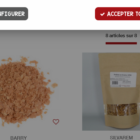
Trier par
FIGURER
ACCEPTER T
8 articles sur
8
SILVAREM
BARRY