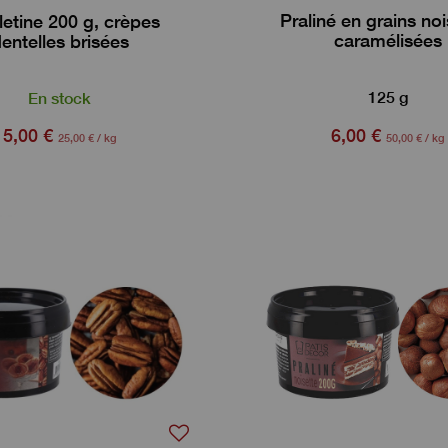
Praliné en grains no
letine 200 g, crèpes
caramélisées
entelles brisées
125 g
En stock
5,00 €
6,00 €
25,00 € / kg
50,00 € / kg