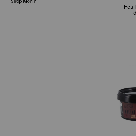
Sirop Monin
Feuil
d