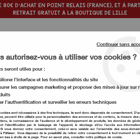
 80€ D'ACHAT EN POINT RELAIS (FRANCE), ET À PART
RETRAIT GRATUIT À LA BOUTIQUE DE LILLE
Continuer sans acc
 autorisez-vous à utiliser vos cookies ?
us seront utiles pour :
 PÂTISSERIE
MOULE À GÂTEAU
liorer l'interface et les fonctionnalités du site
urer les campagnes marketing et proposer des mises à jour sur 
>
Praliné
duits
Praliné
er l'authentification et surveiller les erreurs techniques
cookies sont nécessaires à des fins techniques, ils sont donc dispensés de consentement. D'a
res, peuvent être utilisés pour la personnalisation des annonces et du contenu, la mesure de
tenu, la connaissance de l'audience et le développement de produits, les données de géolo
et l'identification par le balayage de l'appareil, le stockage et/ou l'accès aux informati
. Si vous donnez votre consentement, celui-ci sera valable sur l’ensemble des sous-domai
à Pâtisser. Vous disposez de la possibilité de retirer votre consentement à tout moment en cl
 en bas à droite de la page. Pour en savoir plus, consulter notre politique de cookie.