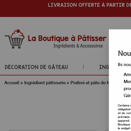
LIVRAISON OFFERTE À PARTIR DE
Nous
Ils no
DÉCORATION DE GÂTEAU
INGRÉDIENT
Amé
Mes
Accueil
>
Ingrédient pâtisserie
>
Praliné et pâte de fruits secs
pro
Gér
Certains 
obligatoi
et du con
précises 
appareil
Boutique 
le widget