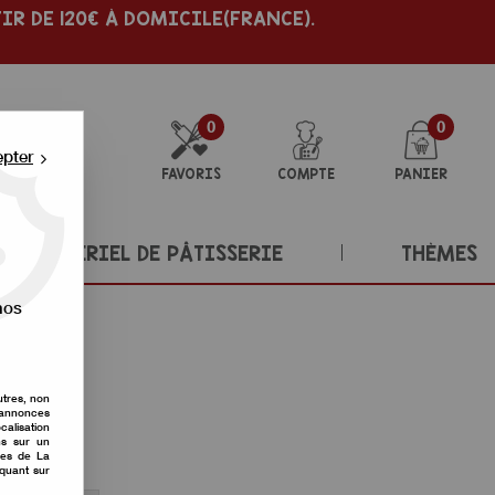
IR DE 120€ À DOMICILE(FRANCE).
0
0
epter
FAVORIS
COMPTE
PANIER
MATÉRIEL DE PÂTISSERIE
THÈMES
nos
utres, non
s annonces
calisation
ons sur un
nes de La
iquant sur