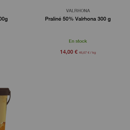
VALRHONA
200g
Praliné 50% Valrhona 300 g
En stock
14,00 €
46,67 € / kg