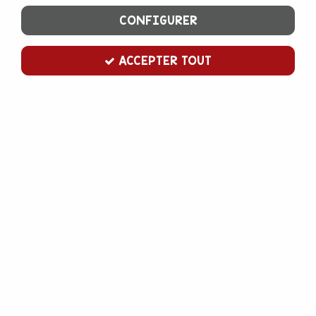
CONFIGURER
ACCEPTER TOUT
FUN CAKES
Caissettes à cupcake pâques
Rupture de stock
3,80 €