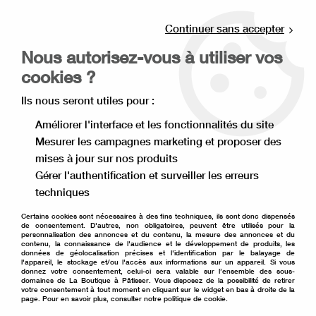
Livraison offerte à partir de 80€ d'achat en
point relais (France), et à partir de 120€ à
Continuer sans accepter
domicile(France).
Nous autorisez-vous à utiliser vos
Retrait gratuit à la boutique de Lille
cookies ?
0
Ils nous seront utiles pour :
Améliorer l'interface et les fonctionnalités du site
Mesurer les campagnes marketing et proposer des
Accueil
>
Thème
>
Pâques
>
Moule à gâteau Pâques
mises à jour sur nos produits
Gérer l'authentification et surveiller les erreurs
Moule à gâteau Pâques
techniques
Certains cookies sont nécessaires à des fins techniques, ils sont donc dispensés
de consentement. D'autres, non obligatoires, peuvent être utilisés pour la
personnalisation des annonces et du contenu, la mesure des annonces et du
contenu, la connaissance de l'audience et le développement de produits, les
TRIER & FILTRER
données de géolocalisation précises et l'identification par le balayage de
l'appareil, le stockage et/ou l'accès aux informations sur un appareil. Si vous
donnez votre consentement, celui-ci sera valable sur l’ensemble des sous-
domaines de La Boutique à Pâtisser. Vous disposez de la possibilité de retirer
votre consentement à tout moment en cliquant sur le widget en bas à droite de la
5 articles sur
5
page. Pour en savoir plus, consulter notre politique de cookie.