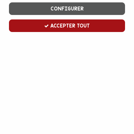
CONFIGURER
ACCEPTER TOUT
WILTON
emporte pièce bague diamant
En stock
3,00 €