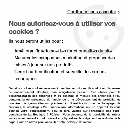
Livraison offerte à partir de 80€ d'achat en
point relais (France), et à partir de 120€ à
Continuer sans accepter
domicile(France).
Nous autorisez-vous à utiliser vos
Retrait gratuit à la boutique de Lille
cookies ?
0
Ils nous seront utiles pour :
Améliorer l'interface et les fonctionnalités du site
Mesurer les campagnes marketing et proposer des
Accueil
>
Thème
>
Mariage
mises à jour sur nos produits
Gérer l'authentification et surveiller les erreurs
Mariage
techniques
Certains cookies sont nécessaires à des fins techniques, ils sont donc dispensés
de consentement. D'autres, non obligatoires, peuvent être utilisés pour la
personnalisation des annonces et du contenu, la mesure des annonces et du
contenu, la connaissance de l'audience et le développement de produits, les
TRIER & FILTRER
données de géolocalisation précises et l'identification par le balayage de
l'appareil, le stockage et/ou l'accès aux informations sur un appareil. Si vous
donnez votre consentement, celui-ci sera valable sur l’ensemble des sous-
domaines de La Boutique à Pâtisser. Vous disposez de la possibilité de retirer
votre consentement à tout moment en cliquant sur le widget en bas à droite de la
18 articles sur
18
page. Pour en savoir plus, consulter notre politique de cookie.