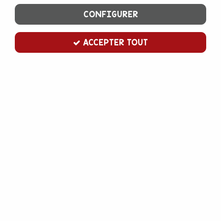
CONFIGURER
ACCEPTER TOUT
Boîte à gâteau côté 32 cm, hauteur
32 cm
Soyez le premier à donner votre avis !