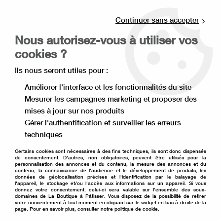
Livraison offerte à partir de 80€ d'achat en
point relais (France), et à partir de 120€ à
Continuer sans accepter
domicile(France).
Nous autorisez-vous à utiliser vos
Retrait gratuit à la boutique de Lille
cookies ?
0
Ils nous seront utiles pour :
Améliorer l'interface et les fonctionnalités du site
Mesurer les campagnes marketing et proposer des
Accueil
>
Matériel de pâtisserie
>
Emballage pâtisserie
>
mises à jour sur nos produits
Boite à gâteau haute
>
Boîte à gâteau côté 32 cm, hauteur 32
cm
Gérer l'authentification et surveiller les erreurs
techniques
Certains cookies sont nécessaires à des fins techniques, ils sont donc dispensés
de consentement. D'autres, non obligatoires, peuvent être utilisés pour la
personnalisation des annonces et du contenu, la mesure des annonces et du
contenu, la connaissance de l'audience et le développement de produits, les
données de géolocalisation précises et l'identification par le balayage de
l'appareil, le stockage et/ou l'accès aux informations sur un appareil. Si vous
donnez votre consentement, celui-ci sera valable sur l’ensemble des sous-
domaines de La Boutique à Pâtisser. Vous disposez de la possibilité de retirer
votre consentement à tout moment en cliquant sur le widget en bas à droite de la
page. Pour en savoir plus, consulter notre politique de cookie.