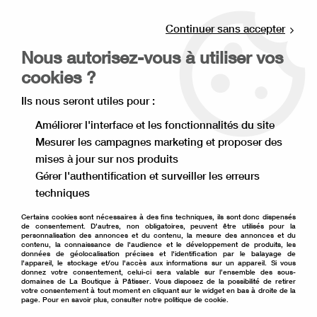
Livraison offerte à partir de 80€ d'achat en
point relais (France), et à partir de 120€ à
Continuer sans accepter
domicile(France).
Nous autorisez-vous à utiliser vos
Retrait gratuit à la boutique de Lille
cookies ?
0
Ils nous seront utiles pour :
Améliorer l'interface et les fonctionnalités du site
Mesurer les campagnes marketing et proposer des
Accueil
>
Moule à gâteau
>
Moule à gâteau en métal
>
mises à jour sur nos produits
Moule à gâteau classique
>
Moule à savarin torsadé 22 cm
Gérer l'authentification et surveiller les erreurs
techniques
Certains cookies sont nécessaires à des fins techniques, ils sont donc dispensés
de consentement. D'autres, non obligatoires, peuvent être utilisés pour la
personnalisation des annonces et du contenu, la mesure des annonces et du
contenu, la connaissance de l'audience et le développement de produits, les
données de géolocalisation précises et l'identification par le balayage de
l'appareil, le stockage et/ou l'accès aux informations sur un appareil. Si vous
donnez votre consentement, celui-ci sera valable sur l’ensemble des sous-
domaines de La Boutique à Pâtisser. Vous disposez de la possibilité de retirer
votre consentement à tout moment en cliquant sur le widget en bas à droite de la
page. Pour en savoir plus, consulter notre politique de cookie.