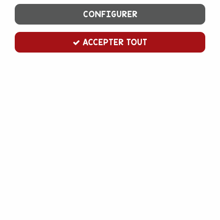
CONFIGURER
ACCEPTER TOUT
Moule à savarin torsadé 22 cm
Soyez le premier à donner votre avis !
25
,
00
€
TTC