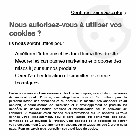
Livraison offerte à partir de 80€ d'achat en
point relais (France), et à partir de 120€ à
Continuer sans accepter
domicile(France).
Nous autorisez-vous à utiliser vos
Retrait gratuit à la boutique de Lille
cookies ?
0
Ils nous seront utiles pour :
Améliorer l'interface et les fonctionnalités du site
Mesurer les campagnes marketing et proposer des
Accueil
>
Décoration de gâteau
>
Décoration comestible
>
mises à jour sur nos produits
Décor en chocolat
>
Grains de café chocolat 100 g
Gérer l'authentification et surveiller les erreurs
techniques
Certains cookies sont nécessaires à des fins techniques, ils sont donc dispensés
de consentement. D'autres, non obligatoires, peuvent être utilisés pour la
personnalisation des annonces et du contenu, la mesure des annonces et du
contenu, la connaissance de l'audience et le développement de produits, les
données de géolocalisation précises et l'identification par le balayage de
l'appareil, le stockage et/ou l'accès aux informations sur un appareil. Si vous
donnez votre consentement, celui-ci sera valable sur l’ensemble des sous-
domaines de La Boutique à Pâtisser. Vous disposez de la possibilité de retirer
votre consentement à tout moment en cliquant sur le widget en bas à droite de la
page. Pour en savoir plus, consulter notre politique de cookie.