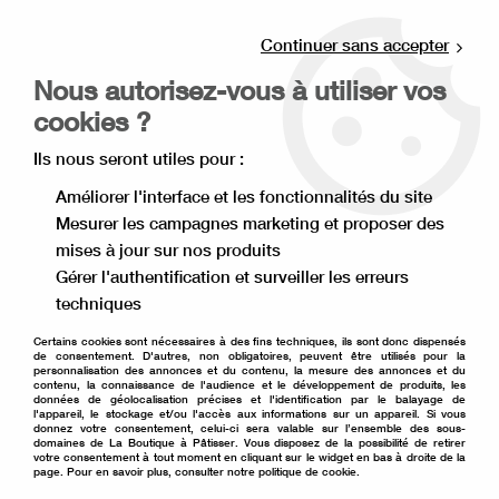
Livraison offerte à partir de 80€ d'achat en
point relais (France), et à partir de 120€ à
Continuer sans accepter
domicile(France).
Nous autorisez-vous à utiliser vos
Retrait gratuit à la boutique de Lille
cookies ?
0
Ils nous seront utiles pour :
Améliorer l'interface et les fonctionnalités du site
Mesurer les campagnes marketing et proposer des
Accueil
>
Ingrédient pâtisserie
>
Aide à la pâtisserie
>
mises à jour sur nos produits
Glaçage pâtissier
Gérer l'authentification et surveiller les erreurs
Glaçage pâtissier
techniques
Certains cookies sont nécessaires à des fins techniques, ils sont donc dispensés
de consentement. D'autres, non obligatoires, peuvent être utilisés pour la
personnalisation des annonces et du contenu, la mesure des annonces et du
contenu, la connaissance de l'audience et le développement de produits, les
données de géolocalisation précises et l'identification par le balayage de
TRIER & FILTRER
l'appareil, le stockage et/ou l'accès aux informations sur un appareil. Si vous
donnez votre consentement, celui-ci sera valable sur l’ensemble des sous-
domaines de La Boutique à Pâtisser. Vous disposez de la possibilité de retirer
votre consentement à tout moment en cliquant sur le widget en bas à droite de la
page. Pour en savoir plus, consulter notre politique de cookie.
6 articles sur
6