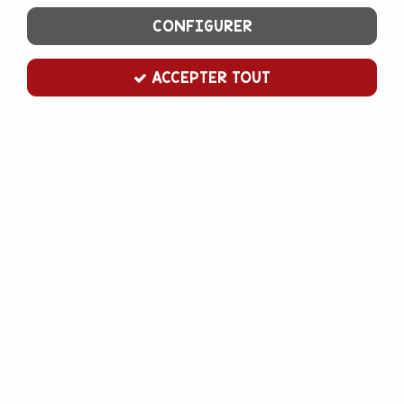
CONFIGURER
ACCEPTER TOUT
PATISDÉCOR
Fondant blanc à pâtisser 300 g
En stock