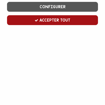
CONFIGURER
ACCEPTER TOUT
Cake drum rond blanc 20 cm
Soyez le premier à donner votre avis !
2
,
50
€
TTC