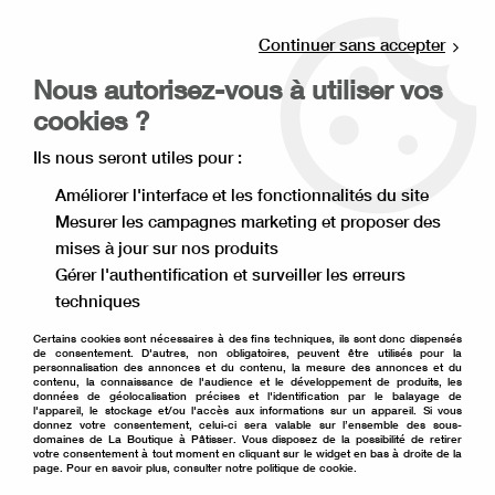
Livraison offerte à partir de 80€ d'achat en
point relais (France), et à partir de 120€ à
Continuer sans accepter
domicile(France).
Nous autorisez-vous à utiliser vos
Retrait gratuit à la boutique de Lille
cookies ?
0
Ils nous seront utiles pour :
Améliorer l'interface et les fonctionnalités du site
Mesurer les campagnes marketing et proposer des
Accueil
>
Matériel de pâtisserie
>
Emballage pâtisserie
>
mises à jour sur nos produits
Cake drum
>
Cake drum rond blanc 20 cm
Gérer l'authentification et surveiller les erreurs
techniques
Certains cookies sont nécessaires à des fins techniques, ils sont donc dispensés
de consentement. D'autres, non obligatoires, peuvent être utilisés pour la
personnalisation des annonces et du contenu, la mesure des annonces et du
contenu, la connaissance de l'audience et le développement de produits, les
données de géolocalisation précises et l'identification par le balayage de
l'appareil, le stockage et/ou l'accès aux informations sur un appareil. Si vous
donnez votre consentement, celui-ci sera valable sur l’ensemble des sous-
domaines de La Boutique à Pâtisser. Vous disposez de la possibilité de retirer
votre consentement à tout moment en cliquant sur le widget en bas à droite de la
page. Pour en savoir plus, consulter notre politique de cookie.