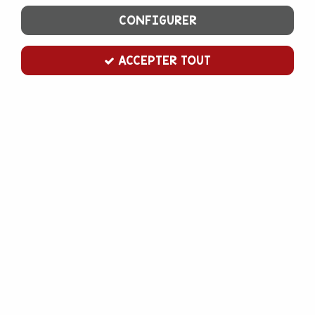
CONFIGURER
ACCEPTER TOUT
Cake Drum rond 20 cm doré
Soyez le premier à donner votre avis !
2
,
40
€
TTC