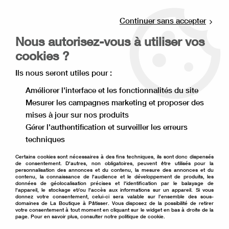
Livraison offerte à partir de 80€ d'achat en
point relais (France), et à partir de 120€ à
Continuer sans accepter
domicile(France).
Nous autorisez-vous à utiliser vos
Retrait gratuit à la boutique de Lille
cookies ?
0
Ils nous seront utiles pour :
Améliorer l'interface et les fonctionnalités du site
Mesurer les campagnes marketing et proposer des
Accueil
>
Matériel de pâtisserie
>
Emballage pâtisserie
>
mises à jour sur nos produits
Cake drum
>
Cake Drum rond 20 cm doré
Gérer l'authentification et surveiller les erreurs
techniques
Certains cookies sont nécessaires à des fins techniques, ils sont donc dispensés
de consentement. D'autres, non obligatoires, peuvent être utilisés pour la
personnalisation des annonces et du contenu, la mesure des annonces et du
contenu, la connaissance de l'audience et le développement de produits, les
données de géolocalisation précises et l'identification par le balayage de
l'appareil, le stockage et/ou l'accès aux informations sur un appareil. Si vous
donnez votre consentement, celui-ci sera valable sur l’ensemble des sous-
domaines de La Boutique à Pâtisser. Vous disposez de la possibilité de retirer
votre consentement à tout moment en cliquant sur le widget en bas à droite de la
page. Pour en savoir plus, consulter notre politique de cookie.