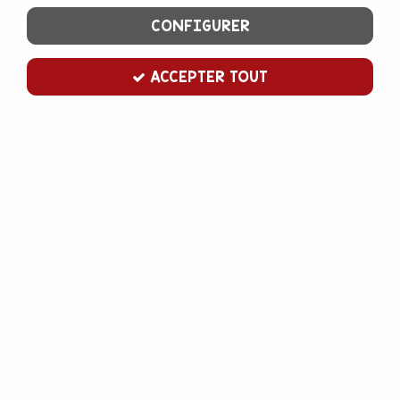
CONFIGURER
ACCEPTER TOUT
Cake drum rond 20 cm argent
Soyez le premier à donner votre avis !
2
,
20
€
TTC