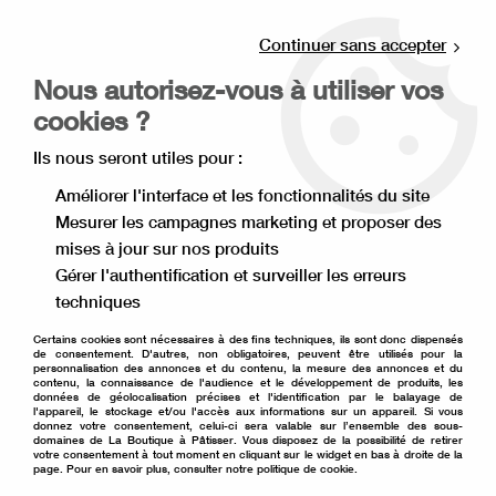
Livraison offerte à partir de 80€ d'achat en
point relais (France), et à partir de 120€ à
Continuer sans accepter
domicile(France).
Nous autorisez-vous à utiliser vos
Retrait gratuit à la boutique de Lille
cookies ?
0
Ils nous seront utiles pour :
Améliorer l'interface et les fonctionnalités du site
Mesurer les campagnes marketing et proposer des
Accueil
>
Matériel de pâtisserie
>
Emballage pâtisserie
>
mises à jour sur nos produits
Cake drum
>
Cake drum rond 20 cm argent
Gérer l'authentification et surveiller les erreurs
techniques
Certains cookies sont nécessaires à des fins techniques, ils sont donc dispensés
de consentement. D'autres, non obligatoires, peuvent être utilisés pour la
personnalisation des annonces et du contenu, la mesure des annonces et du
contenu, la connaissance de l'audience et le développement de produits, les
données de géolocalisation précises et l'identification par le balayage de
l'appareil, le stockage et/ou l'accès aux informations sur un appareil. Si vous
donnez votre consentement, celui-ci sera valable sur l’ensemble des sous-
domaines de La Boutique à Pâtisser. Vous disposez de la possibilité de retirer
votre consentement à tout moment en cliquant sur le widget en bas à droite de la
page. Pour en savoir plus, consulter notre politique de cookie.