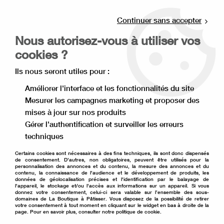
Livraison offerte à partir de 80€ d'achat en
point relais (France), et à partir de 120€ à
Continuer sans accepter
domicile(France).
Nous autorisez-vous à utiliser vos
Retrait gratuit à la boutique de Lille
cookies ?
0
Ils nous seront utiles pour :
Améliorer l'interface et les fonctionnalités du site
Mesurer les campagnes marketing et proposer des
Accueil
>
Décoration de gâteau
>
Décoration comestible
>
mises à jour sur nos produits
Fleur comestible
>
Feuille verte en azyme x50
Gérer l'authentification et surveiller les erreurs
techniques
Certains cookies sont nécessaires à des fins techniques, ils sont donc dispensés
de consentement. D'autres, non obligatoires, peuvent être utilisés pour la
personnalisation des annonces et du contenu, la mesure des annonces et du
contenu, la connaissance de l'audience et le développement de produits, les
données de géolocalisation précises et l'identification par le balayage de
l'appareil, le stockage et/ou l'accès aux informations sur un appareil. Si vous
donnez votre consentement, celui-ci sera valable sur l’ensemble des sous-
domaines de La Boutique à Pâtisser. Vous disposez de la possibilité de retirer
votre consentement à tout moment en cliquant sur le widget en bas à droite de la
page. Pour en savoir plus, consulter notre politique de cookie.