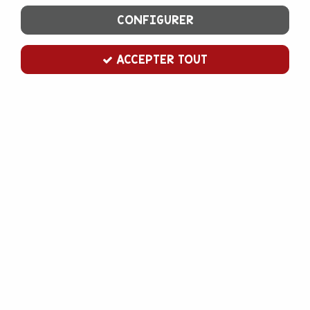
CONFIGURER
ACCEPTER TOUT
Découpoir pour donut
Soyez le premier à donner votre avis !
6
,
00
€
TTC