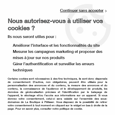
Livraison offerte à partir de 80€ d'achat en
point relais (France), et à partir de 120€ à
Continuer sans accepter
domicile(France).
Nous autorisez-vous à utiliser vos
Retrait gratuit à la boutique de Lille
cookies ?
0
Ils nous seront utiles pour :
Améliorer l'interface et les fonctionnalités du site
Mesurer les campagnes marketing et proposer des
Accueil
>
Moule à gâteau
>
Emporte pièce
>
mises à jour sur nos produits
Découpoir à pâtisserie
>
Découpoir pour donut
Gérer l'authentification et surveiller les erreurs
techniques
Certains cookies sont nécessaires à des fins techniques, ils sont donc dispensés
de consentement. D'autres, non obligatoires, peuvent être utilisés pour la
personnalisation des annonces et du contenu, la mesure des annonces et du
contenu, la connaissance de l'audience et le développement de produits, les
données de géolocalisation précises et l'identification par le balayage de
l'appareil, le stockage et/ou l'accès aux informations sur un appareil. Si vous
donnez votre consentement, celui-ci sera valable sur l’ensemble des sous-
domaines de La Boutique à Pâtisser. Vous disposez de la possibilité de retirer
votre consentement à tout moment en cliquant sur le widget en bas à droite de la
page. Pour en savoir plus, consulter notre politique de cookie.