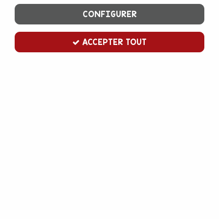
CONFIGURER
ACCEPTER TOUT
Cake board rectangle 40 cm sur 30
cm argent
Soyez le premier à donner votre avis !