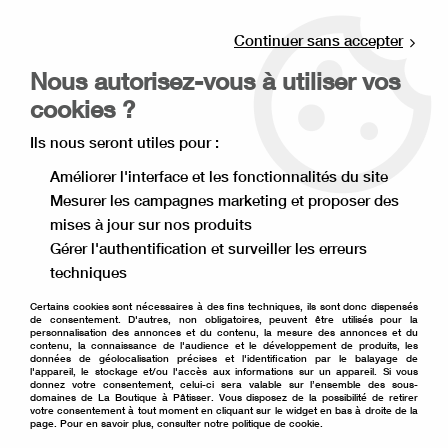
Livraison offerte à partir de 80€ d'achat en
point relais (France), et à partir de 120€ à
Continuer sans accepter
domicile(France).
Nous autorisez-vous à utiliser vos
Retrait gratuit à la boutique de Lille
cookies ?
0
Ils nous seront utiles pour :
Améliorer l'interface et les fonctionnalités du site
Mesurer les campagnes marketing et proposer des
Accueil
>
Décoration de gâteau
>
Décoration comestible
>
mises à jour sur nos produits
Décor à parsemer
>
Flocon bleu-blanc en sucre à parsemer
Gérer l'authentification et surveiller les erreurs
techniques
Certains cookies sont nécessaires à des fins techniques, ils sont donc dispensés
de consentement. D'autres, non obligatoires, peuvent être utilisés pour la
personnalisation des annonces et du contenu, la mesure des annonces et du
contenu, la connaissance de l'audience et le développement de produits, les
données de géolocalisation précises et l'identification par le balayage de
l'appareil, le stockage et/ou l'accès aux informations sur un appareil. Si vous
donnez votre consentement, celui-ci sera valable sur l’ensemble des sous-
domaines de La Boutique à Pâtisser. Vous disposez de la possibilité de retirer
votre consentement à tout moment en cliquant sur le widget en bas à droite de la
page. Pour en savoir plus, consulter notre politique de cookie.