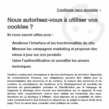
Livraison offerte à partir de 80€ d'achat en
point relais (France), et à partir de 120€ à
Continuer sans accepter
domicile(France).
Nous autorisez-vous à utiliser vos
Retrait gratuit à la boutique de Lille
cookies ?
0
Ils nous seront utiles pour :
Améliorer l'interface et les fonctionnalités du site
Mesurer les campagnes marketing et proposer des
Accueil
>
Matériel de pâtisserie
>
Emballage pâtisserie
>
mises à jour sur nos produits
Caissette à cupcake
>
Caissettes à cupcake football
Gérer l'authentification et surveiller les erreurs
techniques
Certains cookies sont nécessaires à des fins techniques, ils sont donc dispensés
de consentement. D'autres, non obligatoires, peuvent être utilisés pour la
personnalisation des annonces et du contenu, la mesure des annonces et du
contenu, la connaissance de l'audience et le développement de produits, les
données de géolocalisation précises et l'identification par le balayage de
l'appareil, le stockage et/ou l'accès aux informations sur un appareil. Si vous
donnez votre consentement, celui-ci sera valable sur l’ensemble des sous-
domaines de La Boutique à Pâtisser. Vous disposez de la possibilité de retirer
votre consentement à tout moment en cliquant sur le widget en bas à droite de la
page. Pour en savoir plus, consulter notre politique de cookie.