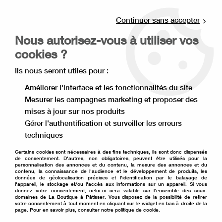
Livraison offerte à partir de 80€ d'achat en
point relais (France), et à partir de 120€ à
Continuer sans accepter
domicile(France).
Nous autorisez-vous à utiliser vos
Retrait gratuit à la boutique de Lille
cookies ?
0
Ils nous seront utiles pour :
Améliorer l'interface et les fonctionnalités du site
Mesurer les campagnes marketing et proposer des
Accueil
>
Thème
>
Noël
>
Décoration de gâteau et de bûche
>
mises à jour sur nos produits
Flocon blanc en sucre x 12
Gérer l'authentification et surveiller les erreurs
techniques
Certains cookies sont nécessaires à des fins techniques, ils sont donc dispensés
de consentement. D'autres, non obligatoires, peuvent être utilisés pour la
personnalisation des annonces et du contenu, la mesure des annonces et du
contenu, la connaissance de l'audience et le développement de produits, les
données de géolocalisation précises et l'identification par le balayage de
l'appareil, le stockage et/ou l'accès aux informations sur un appareil. Si vous
donnez votre consentement, celui-ci sera valable sur l’ensemble des sous-
domaines de La Boutique à Pâtisser. Vous disposez de la possibilité de retirer
votre consentement à tout moment en cliquant sur le widget en bas à droite de la
page. Pour en savoir plus, consulter notre politique de cookie.