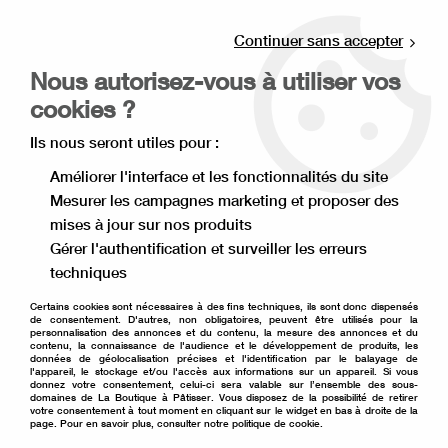
Livraison offerte à partir de 80€ d'achat en
point relais (France), et à partir de 120€ à
Continuer sans accepter
domicile(France).
Nous autorisez-vous à utiliser vos
Retrait gratuit à la boutique de Lille
cookies ?
0
Ils nous seront utiles pour :
Améliorer l'interface et les fonctionnalités du site
Mesurer les campagnes marketing et proposer des
Accueil
>
Décoration de gâteau
>
Colorant alimentaire
>
mises à jour sur nos produits
Colorant liquide hydrosoluble
Gérer l'authentification et surveiller les erreurs
Colorant liquide
techniques
hydrosoluble
Certains cookies sont nécessaires à des fins techniques, ils sont donc dispensés
de consentement. D'autres, non obligatoires, peuvent être utilisés pour la
personnalisation des annonces et du contenu, la mesure des annonces et du
contenu, la connaissance de l'audience et le développement de produits, les
données de géolocalisation précises et l'identification par le balayage de
l'appareil, le stockage et/ou l'accès aux informations sur un appareil. Si vous
donnez votre consentement, celui-ci sera valable sur l’ensemble des sous-
domaines de La Boutique à Pâtisser. Vous disposez de la possibilité de retirer
votre consentement à tout moment en cliquant sur le widget en bas à droite de la
TRIER & FILTRER
page. Pour en savoir plus, consulter notre politique de cookie.