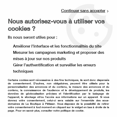
Livraison offerte à partir de 80€ d'achat en
point relais (France), et à partir de 120€ à
Continuer sans accepter
domicile(France).
Nous autorisez-vous à utiliser vos
Retrait gratuit à la boutique de Lille
cookies ?
0
Ils nous seront utiles pour :
Améliorer l'interface et les fonctionnalités du site
Mesurer les campagnes marketing et proposer des
Accueil
>
Décoration de gâteau
>
Colorant alimentaire
>
mises à jour sur nos produits
Colorant liquide hydrosoluble
>
Colorant Colour Mill noir
hydrosoluble 20ml
Gérer l'authentification et surveiller les erreurs
techniques
Certains cookies sont nécessaires à des fins techniques, ils sont donc dispensés
de consentement. D'autres, non obligatoires, peuvent être utilisés pour la
personnalisation des annonces et du contenu, la mesure des annonces et du
contenu, la connaissance de l'audience et le développement de produits, les
données de géolocalisation précises et l'identification par le balayage de
l'appareil, le stockage et/ou l'accès aux informations sur un appareil. Si vous
donnez votre consentement, celui-ci sera valable sur l’ensemble des sous-
domaines de La Boutique à Pâtisser. Vous disposez de la possibilité de retirer
votre consentement à tout moment en cliquant sur le widget en bas à droite de la
page. Pour en savoir plus, consulter notre politique de cookie.