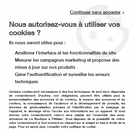
Livraison offerte à partir de 80€ d'achat en
point relais (France), et à partir de 120€ à
Continuer sans accepter
domicile(France).
Nous autorisez-vous à utiliser vos
Retrait gratuit à la boutique de Lille
cookies ?
0
Ils nous seront utiles pour :
Améliorer l'interface et les fonctionnalités du site
Mesurer les campagnes marketing et proposer des
Accueil
>
Moule à gâteau
>
Cadre et cercle pâtissier
>
mises à jour sur nos produits
Cercle à tarte
>
Cercle à tarte haut 20 cm
Gérer l'authentification et surveiller les erreurs
techniques
Certains cookies sont nécessaires à des fins techniques, ils sont donc dispensés
de consentement. D'autres, non obligatoires, peuvent être utilisés pour la
personnalisation des annonces et du contenu, la mesure des annonces et du
contenu, la connaissance de l'audience et le développement de produits, les
données de géolocalisation précises et l'identification par le balayage de
l'appareil, le stockage et/ou l'accès aux informations sur un appareil. Si vous
donnez votre consentement, celui-ci sera valable sur l’ensemble des sous-
domaines de La Boutique à Pâtisser. Vous disposez de la possibilité de retirer
votre consentement à tout moment en cliquant sur le widget en bas à droite de la
page. Pour en savoir plus, consulter notre politique de cookie.