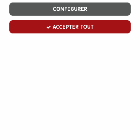
CONFIGURER
ACCEPTER TOUT
Cercle à tarte haut 20 cm
Soyez le premier à donner votre avis !
8
,
50
€
TTC