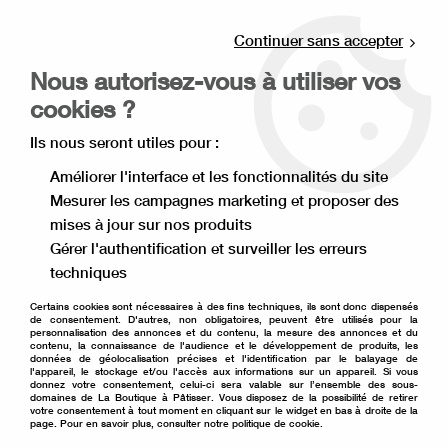
Livraison offerte à partir de 80€ d'achat en
point relais (France), et à partir de 120€ à
Continuer sans accepter
domicile(France).
Nous autorisez-vous à utiliser vos
Retrait gratuit à la boutique de Lille
cookies ?
0
Ils nous seront utiles pour :
Améliorer l'interface et les fonctionnalités du site
Mesurer les campagnes marketing et proposer des
Accueil
>
Matériel de pâtisserie
>
Plaque et tapis de cuisson
>
mises à jour sur nos produits
Tapis de cuisson
>
Toile de cuisson silicone 40 cm sur 30 cm
Gérer l'authentification et surveiller les erreurs
techniques
Certains cookies sont nécessaires à des fins techniques, ils sont donc dispensés
de consentement. D'autres, non obligatoires, peuvent être utilisés pour la
personnalisation des annonces et du contenu, la mesure des annonces et du
contenu, la connaissance de l'audience et le développement de produits, les
données de géolocalisation précises et l'identification par le balayage de
l'appareil, le stockage et/ou l'accès aux informations sur un appareil. Si vous
donnez votre consentement, celui-ci sera valable sur l’ensemble des sous-
domaines de La Boutique à Pâtisser. Vous disposez de la possibilité de retirer
votre consentement à tout moment en cliquant sur le widget en bas à droite de la
page. Pour en savoir plus, consulter notre politique de cookie.