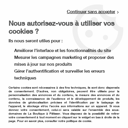
Livraison offerte à partir de 80€ d'achat en
point relais (France), et à partir de 120€ à
Continuer sans accepter
domicile(France).
Nous autorisez-vous à utiliser vos
Retrait gratuit à la boutique de Lille
cookies ?
0
Ils nous seront utiles pour :
Améliorer l'interface et les fonctionnalités du site
Mesurer les campagnes marketing et proposer des
Accueil
>
Ingrédient pâtisserie
>
Sirop Monin
>
Sirop orange
mises à jour sur nos produits
Monin 70 cl
Gérer l'authentification et surveiller les erreurs
techniques
Certains cookies sont nécessaires à des fins techniques, ils sont donc dispensés
de consentement. D'autres, non obligatoires, peuvent être utilisés pour la
personnalisation des annonces et du contenu, la mesure des annonces et du
contenu, la connaissance de l'audience et le développement de produits, les
données de géolocalisation précises et l'identification par le balayage de
l'appareil, le stockage et/ou l'accès aux informations sur un appareil. Si vous
donnez votre consentement, celui-ci sera valable sur l’ensemble des sous-
domaines de La Boutique à Pâtisser. Vous disposez de la possibilité de retirer
votre consentement à tout moment en cliquant sur le widget en bas à droite de la
page. Pour en savoir plus, consulter notre politique de cookie.