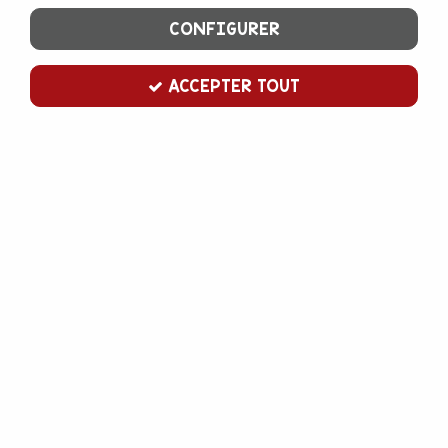
CONFIGURER
ACCEPTER TOUT
Sirop orange Monin 70 cl
Soyez le premier à donner votre avis !
11
,
50
€
TTC