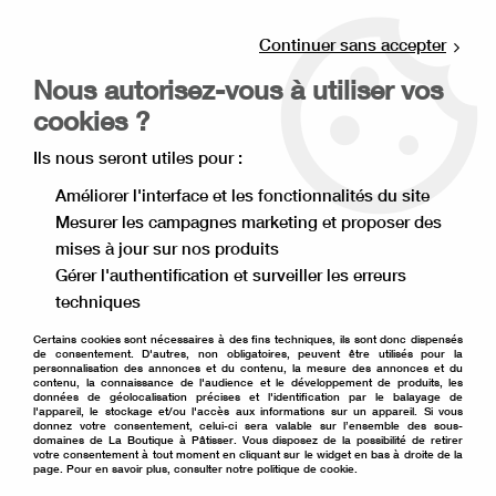
Livraison offerte à partir de 80€ d'achat en
point relais (France), et à partir de 120€ à
Continuer sans accepter
domicile(France).
Nous autorisez-vous à utiliser vos
Retrait gratuit à la boutique de Lille
cookies ?
0
Ils nous seront utiles pour :
Améliorer l'interface et les fonctionnalités du site
Mesurer les campagnes marketing et proposer des
Accueil
>
Ingrédient pâtisserie
>
Sirop Monin
>
Sirop noisette
mises à jour sur nos produits
Monin
Gérer l'authentification et surveiller les erreurs
techniques
Certains cookies sont nécessaires à des fins techniques, ils sont donc dispensés
de consentement. D'autres, non obligatoires, peuvent être utilisés pour la
personnalisation des annonces et du contenu, la mesure des annonces et du
contenu, la connaissance de l'audience et le développement de produits, les
données de géolocalisation précises et l'identification par le balayage de
l'appareil, le stockage et/ou l'accès aux informations sur un appareil. Si vous
donnez votre consentement, celui-ci sera valable sur l’ensemble des sous-
domaines de La Boutique à Pâtisser. Vous disposez de la possibilité de retirer
votre consentement à tout moment en cliquant sur le widget en bas à droite de la
page. Pour en savoir plus, consulter notre politique de cookie.