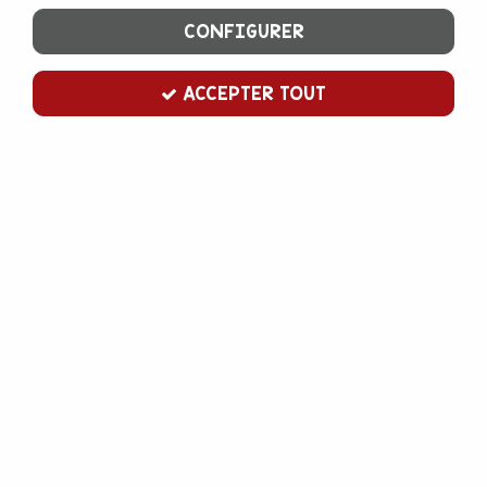
CONFIGURER
ACCEPTER TOUT
Sirop citron bio Monin 1 L
Soyez le premier à donner votre avis !
13
,
00
€
TTC