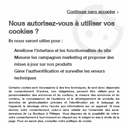
Livraison offerte à partir de 80€ d'achat en
point relais (France), et à partir de 120€ à
Continuer sans accepter
domicile(France).
Nous autorisez-vous à utiliser vos
Retrait gratuit à la boutique de Lille
cookies ?
0
Ils nous seront utiles pour :
Améliorer l'interface et les fonctionnalités du site
Mesurer les campagnes marketing et proposer des
Accueil
>
Ingrédient pâtisserie
>
Sirop Monin
>
Sirop citron bio
mises à jour sur nos produits
Monin 1 L
Gérer l'authentification et surveiller les erreurs
techniques
Certains cookies sont nécessaires à des fins techniques, ils sont donc dispensés
de consentement. D'autres, non obligatoires, peuvent être utilisés pour la
personnalisation des annonces et du contenu, la mesure des annonces et du
contenu, la connaissance de l'audience et le développement de produits, les
données de géolocalisation précises et l'identification par le balayage de
l'appareil, le stockage et/ou l'accès aux informations sur un appareil. Si vous
donnez votre consentement, celui-ci sera valable sur l’ensemble des sous-
domaines de La Boutique à Pâtisser. Vous disposez de la possibilité de retirer
votre consentement à tout moment en cliquant sur le widget en bas à droite de la
page. Pour en savoir plus, consulter notre politique de cookie.