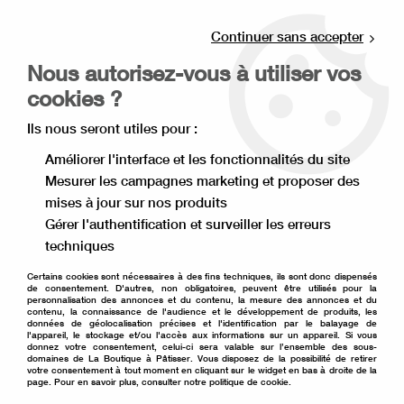
Livraison offerte à partir de 80€ d'achat en
point relais (France), et à partir de 120€ à
Continuer sans accepter
domicile(France).
Nous autorisez-vous à utiliser vos
Retrait gratuit à la boutique de Lille
cookies ?
0
Ils nous seront utiles pour :
Améliorer l'interface et les fonctionnalités du site
Mesurer les campagnes marketing et proposer des
Accueil
>
Ingrédient pâtisserie
>
Sirop Monin
>
Sirop basilic
mises à jour sur nos produits
Monin 70 cl
Gérer l'authentification et surveiller les erreurs
techniques
Certains cookies sont nécessaires à des fins techniques, ils sont donc dispensés
de consentement. D'autres, non obligatoires, peuvent être utilisés pour la
personnalisation des annonces et du contenu, la mesure des annonces et du
contenu, la connaissance de l'audience et le développement de produits, les
données de géolocalisation précises et l'identification par le balayage de
l'appareil, le stockage et/ou l'accès aux informations sur un appareil. Si vous
donnez votre consentement, celui-ci sera valable sur l’ensemble des sous-
domaines de La Boutique à Pâtisser. Vous disposez de la possibilité de retirer
votre consentement à tout moment en cliquant sur le widget en bas à droite de la
page. Pour en savoir plus, consulter notre politique de cookie.