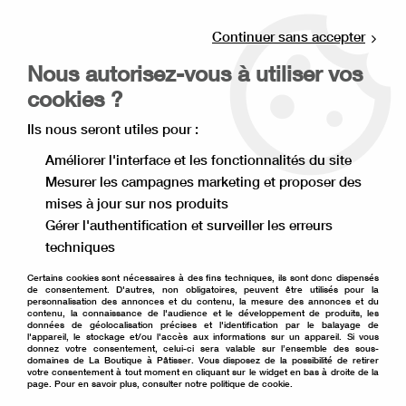
Livraison offerte à partir de 80€ d'achat en
point relais (France), et à partir de 120€ à
Continuer sans accepter
domicile(France).
Nous autorisez-vous à utiliser vos
Retrait gratuit à la boutique de Lille
cookies ?
0
Ils nous seront utiles pour :
Améliorer l'interface et les fonctionnalités du site
Mesurer les campagnes marketing et proposer des
Accueil
>
Décoration de gâteau
>
Décoration comestible
>
mises à jour sur nos produits
Décor à parsemer
>
Perle croustillante en chocolat 40 g
Gérer l'authentification et surveiller les erreurs
techniques
Certains cookies sont nécessaires à des fins techniques, ils sont donc dispensés
de consentement. D'autres, non obligatoires, peuvent être utilisés pour la
personnalisation des annonces et du contenu, la mesure des annonces et du
contenu, la connaissance de l'audience et le développement de produits, les
données de géolocalisation précises et l'identification par le balayage de
l'appareil, le stockage et/ou l'accès aux informations sur un appareil. Si vous
donnez votre consentement, celui-ci sera valable sur l’ensemble des sous-
domaines de La Boutique à Pâtisser. Vous disposez de la possibilité de retirer
votre consentement à tout moment en cliquant sur le widget en bas à droite de la
page. Pour en savoir plus, consulter notre politique de cookie.