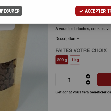
6
,
50
€
TTC
32,50 € / kg
FIGURER
ACCEPTER T
Pépites de chocolat au lait résis
A vous les brioches, cookies, vi
Description
FAITES VOTRE CHOIX
200 g
1 kg
Cet achat vous fera bénéficier d