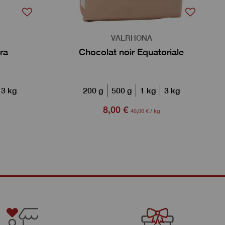
VALRHONA
ra
Chocolat noir Equatoriale
3 kg
200 g
500 g
1 kg
3 kg
8,00 €
40,00 € / kg