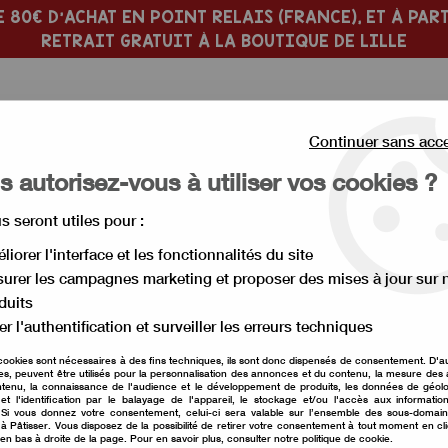
 80€ D'ACHAT EN POINT RELAIS (FRANCE), ET À PART
RETRAIT GRATUIT À LA BOUTIQUE DE LILLE
Continuer sans acc
 autorisez-vous à utiliser vos cookies ?
us seront utiles pour :
 PÂTISSERIE
MOULE À GÂTEAU
liorer l'interface et les fonctionnalités du site
urer les campagnes marketing et proposer des mises à jour sur 
>
Pépites et poudre de cacao
>
Pépite chocolat lait
duits
er l'authentification et surveiller les erreurs techniques
cookies sont nécessaires à des fins techniques, ils sont donc dispensés de consentement. D'a
Pépite chocolat lait
res, peuvent être utilisés pour la personnalisation des annonces et du contenu, la mesure de
tenu, la connaissance de l'audience et le développement de produits, les données de géolo
et l'identification par le balayage de l'appareil, le stockage et/ou l'accès aux informati
Soyez le premier à donner vot
. Si vous donnez votre consentement, celui-ci sera valable sur l’ensemble des sous-domai
à Pâtisser. Vous disposez de la possibilité de retirer votre consentement à tout moment en cl
 en bas à droite de la page. Pour en savoir plus, consulter notre politique de cookie.