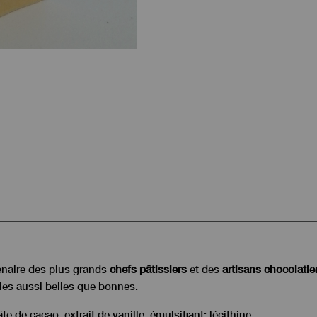
tenaire des plus grands
chefs pâtissiers
et des
artisans chocolatie
ies aussi belles que bonnes.
te de cacao, extrait de vanille, émulsifiant: lécithine.