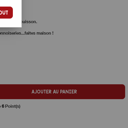
OUT
tantes à la cuisson.
ennoiseries...faites maison !
AJOUTER AU PANIER
e
6
Point(s)