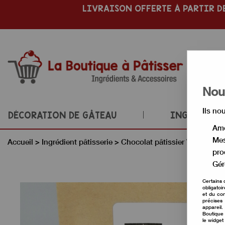
LIVRAISON OFFERTE À PARTIR DE
Nous
Ils no
DÉCORATION DE GÂTEAU
INGRÉDIENT
Amé
Mes
Accueil
>
Ingrédient pâtisserie
>
Chocolat pâtissier Valrhona
pro
Gér
Certains 
obligatoi
et du con
précises 
appareil
Boutique 
le widget