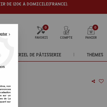
IR DE 120€ À DOMICILE(FRANCE).
0
0
epter
FAVORIS
COMPTE
PANIER
MATÉRIEL DE PÂTISSERIE
THÈMES
nos
utres, non
s annonces
calisation
ons sur un
re avis !
nes de La
iquant sur