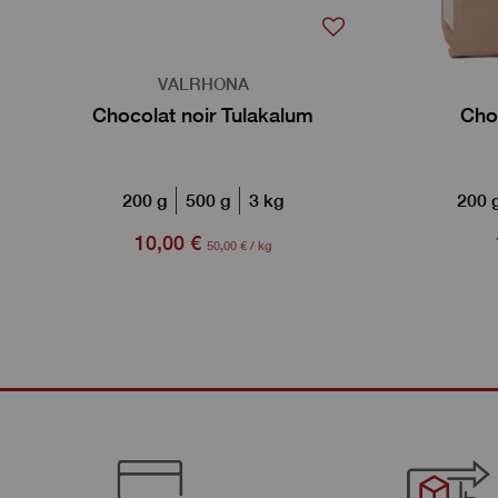
VALRHONA
Chocolat noir Tulakalum
Cho
200 g
500 g
3 kg
200 
10,00 €
50,00 € / kg