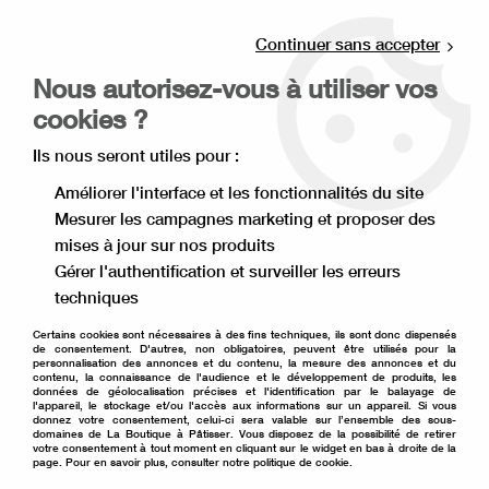
Livraison offerte à partir de 80€ d'achat en
point relais (France), et à partir de 120€ à
Continuer sans accepter
domicile(France).
Nous autorisez-vous à utiliser vos
Retrait gratuit à la boutique de Lille
cookies ?
0
Ils nous seront utiles pour :
Améliorer l'interface et les fonctionnalités du site
Mesurer les campagnes marketing et proposer des
Accueil
>
Thème
>
Noël
>
Moule à bûche de Noël
>
Moule à
mises à jour sur nos produits
insert de bûche en silicone 25 cm
Gérer l'authentification et surveiller les erreurs
techniques
Certains cookies sont nécessaires à des fins techniques, ils sont donc dispensés
de consentement. D'autres, non obligatoires, peuvent être utilisés pour la
personnalisation des annonces et du contenu, la mesure des annonces et du
contenu, la connaissance de l'audience et le développement de produits, les
données de géolocalisation précises et l'identification par le balayage de
l'appareil, le stockage et/ou l'accès aux informations sur un appareil. Si vous
donnez votre consentement, celui-ci sera valable sur l’ensemble des sous-
domaines de La Boutique à Pâtisser. Vous disposez de la possibilité de retirer
votre consentement à tout moment en cliquant sur le widget en bas à droite de la
page. Pour en savoir plus, consulter notre politique de cookie.