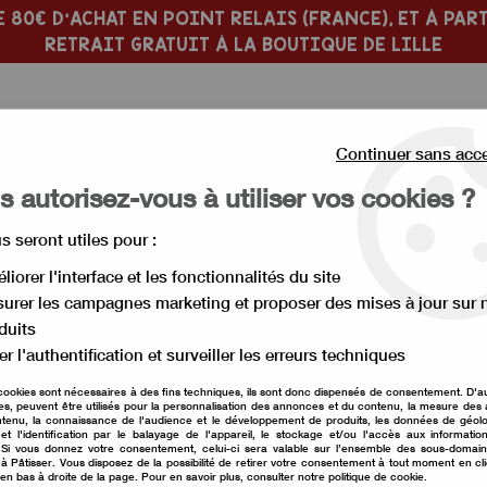
 80€ D'ACHAT EN POINT RELAIS (FRANCE), ET À PART
RETRAIT GRATUIT À LA BOUTIQUE DE LILLE
Continuer sans acc
 autorisez-vous à utiliser vos cookies ?
us seront utiles pour :
 PÂTISSERIE
MOULE À GÂTEAU
liorer l'interface et les fonctionnalités du site
urer les campagnes marketing et proposer des mises à jour sur 
sert de bûche en plastique 29 cm
duits
er l'authentification et surveiller les erreurs techniques
Moule à insert de b
cookies sont nécessaires à des fins techniques, ils sont donc dispensés de consentement. D'a
res, peuvent être utilisés pour la personnalisation des annonces et du contenu, la mesure de
Soyez le premier à donner vot
tenu, la connaissance de l'audience et le développement de produits, les données de géolo
et l'identification par le balayage de l'appareil, le stockage et/ou l'accès aux informati
. Si vous donnez votre consentement, celui-ci sera valable sur l’ensemble des sous-domai
4
,
00
€
TTC
à Pâtisser. Vous disposez de la possibilité de retirer votre consentement à tout moment en cl
 en bas à droite de la page. Pour en savoir plus, consulter notre politique de cookie.