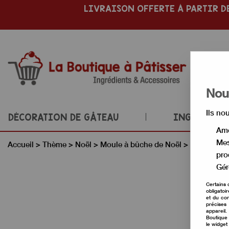
LIVRAISON OFFERTE À PARTIR DE
Nous
Ils no
DÉCORATION DE GÂTEAU
INGRÉDIENT
Amé
Mes
Accueil
>
Thème
>
Noël
>
Moule à bûche de Noël
>
Moule à in
pro
Gér
Certains 
obligatoi
et du con
précises 
appareil
Boutique 
le widget