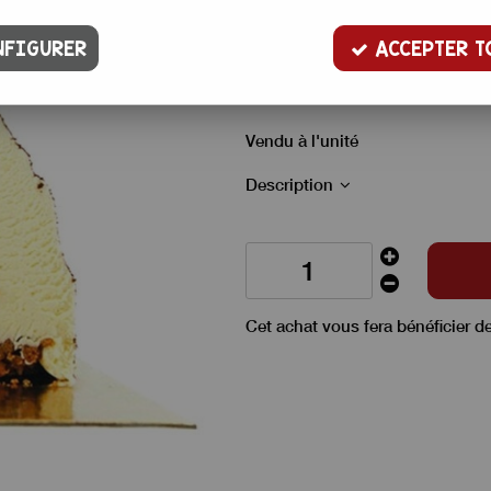
Moule à insert de bûche en plast
FIGURER
ACCEPTER T
Il est parfait pour faire un inse
sur notre site, ici.
Vendu à l'unité
Description
Cet achat vous fera bénéficier d