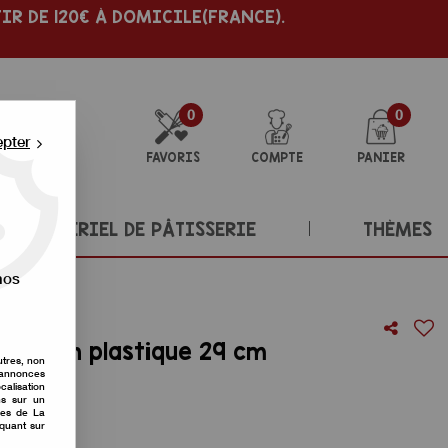
IR DE 120€ À DOMICILE(FRANCE).
0
0
epter
FAVORIS
COMPTE
PANIER
MATÉRIEL DE PÂTISSERIE
THÈMES
nos
ûche en plastique 29 cm
utres, non
s annonces
re avis !
calisation
ons sur un
nes de La
iquant sur