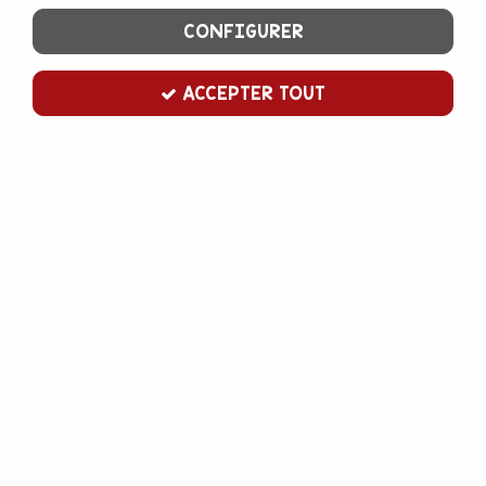
CONFIGURER
ACCEPTER TOUT
Gianduja lait Valrhona
Soyez le premier à donner votre avis !