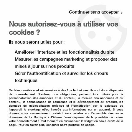
Livraison offerte à partir de 80€ d'achat en
point relais (France), et à partir de 120€ à
Continuer sans accepter
domicile(France).
Nous autorisez-vous à utiliser vos
Retrait gratuit à la boutique de Lille
cookies ?
0
Ils nous seront utiles pour :
Améliorer l'interface et les fonctionnalités du site
Mesurer les campagnes marketing et proposer des
Accueil
>
Ingrédient pâtisserie
>
Praliné et pâte de fruits secs
>
mises à jour sur nos produits
Gianduja Valrhona
>
Gianduja lait Valrhona
Gérer l'authentification et surveiller les erreurs
techniques
DDM COURTE
-
30
%
Certains cookies sont nécessaires à des fins techniques, ils sont donc dispensés
de consentement. D'autres, non obligatoires, peuvent être utilisés pour la
personnalisation des annonces et du contenu, la mesure des annonces et du
contenu, la connaissance de l'audience et le développement de produits, les
données de géolocalisation précises et l'identification par le balayage de
l'appareil, le stockage et/ou l'accès aux informations sur un appareil. Si vous
donnez votre consentement, celui-ci sera valable sur l’ensemble des sous-
domaines de La Boutique à Pâtisser. Vous disposez de la possibilité de retirer
votre consentement à tout moment en cliquant sur le widget en bas à droite de la
page. Pour en savoir plus, consulter notre politique de cookie.