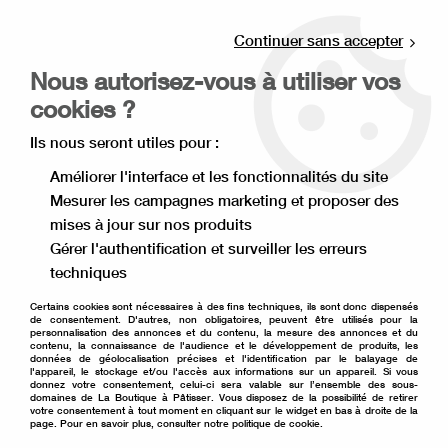
Livraison offerte à partir de 80€ d'achat en
point relais (France), et à partir de 120€ à
Continuer sans accepter
domicile(France).
Nous autorisez-vous à utiliser vos
Retrait gratuit à la boutique de Lille
cookies ?
0
Ils nous seront utiles pour :
Améliorer l'interface et les fonctionnalités du site
Mesurer les campagnes marketing et proposer des
Accueil
>
Moule à gâteau
>
Emporte pièce
>
mises à jour sur nos produits
Emporte pièce animaux
>
emporte pièce ours polaire
Gérer l'authentification et surveiller les erreurs
techniques
Certains cookies sont nécessaires à des fins techniques, ils sont donc dispensés
de consentement. D'autres, non obligatoires, peuvent être utilisés pour la
personnalisation des annonces et du contenu, la mesure des annonces et du
contenu, la connaissance de l'audience et le développement de produits, les
données de géolocalisation précises et l'identification par le balayage de
l'appareil, le stockage et/ou l'accès aux informations sur un appareil. Si vous
donnez votre consentement, celui-ci sera valable sur l’ensemble des sous-
domaines de La Boutique à Pâtisser. Vous disposez de la possibilité de retirer
votre consentement à tout moment en cliquant sur le widget en bas à droite de la
page. Pour en savoir plus, consulter notre politique de cookie.