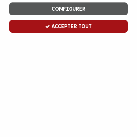
CONFIGURER
ACCEPTER TOUT
emporte pièce chat tête
Soyez le premier à donner votre avis !
3
,
00
€
TTC
Emporte pièce en inox pour découper toutes sortes de pâtes :