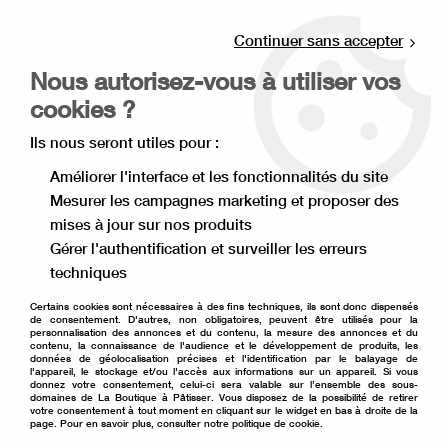
Livraison offerte à partir de 80€ d'achat en
point relais (France), et à partir de 120€ à
Continuer sans accepter
domicile(France).
Nous autorisez-vous à utiliser vos
Retrait gratuit à la boutique de Lille
cookies ?
0
Ils nous seront utiles pour :
Améliorer l'interface et les fonctionnalités du site
Mesurer les campagnes marketing et proposer des
Accueil
>
Moule à gâteau
>
Emporte pièce
>
mises à jour sur nos produits
Emporte pièce animaux
>
emporte pièce chat tête
Gérer l'authentification et surveiller les erreurs
techniques
Certains cookies sont nécessaires à des fins techniques, ils sont donc dispensés
de consentement. D'autres, non obligatoires, peuvent être utilisés pour la
personnalisation des annonces et du contenu, la mesure des annonces et du
contenu, la connaissance de l'audience et le développement de produits, les
données de géolocalisation précises et l'identification par le balayage de
l'appareil, le stockage et/ou l'accès aux informations sur un appareil. Si vous
donnez votre consentement, celui-ci sera valable sur l’ensemble des sous-
domaines de La Boutique à Pâtisser. Vous disposez de la possibilité de retirer
votre consentement à tout moment en cliquant sur le widget en bas à droite de la
page. Pour en savoir plus, consulter notre politique de cookie.