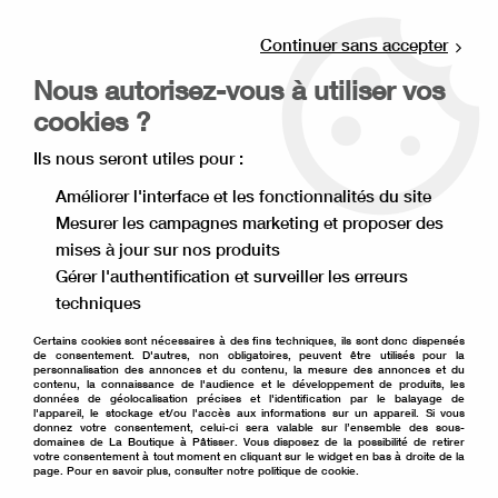
Livraison offerte à partir de 80€ d'achat en
point relais (France), et à partir de 120€ à
Continuer sans accepter
domicile(France).
Nous autorisez-vous à utiliser vos
Retrait gratuit à la boutique de Lille
cookies ?
0
Ils nous seront utiles pour :
Améliorer l'interface et les fonctionnalités du site
Mesurer les campagnes marketing et proposer des
Accueil
>
Moule à gâteau
>
Emporte pièce
>
mises à jour sur nos produits
Emporte pièce animaux
>
emporte pièce chat qui court
Gérer l'authentification et surveiller les erreurs
techniques
Certains cookies sont nécessaires à des fins techniques, ils sont donc dispensés
de consentement. D'autres, non obligatoires, peuvent être utilisés pour la
personnalisation des annonces et du contenu, la mesure des annonces et du
contenu, la connaissance de l'audience et le développement de produits, les
données de géolocalisation précises et l'identification par le balayage de
l'appareil, le stockage et/ou l'accès aux informations sur un appareil. Si vous
donnez votre consentement, celui-ci sera valable sur l’ensemble des sous-
domaines de La Boutique à Pâtisser. Vous disposez de la possibilité de retirer
votre consentement à tout moment en cliquant sur le widget en bas à droite de la
page. Pour en savoir plus, consulter notre politique de cookie.