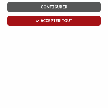
CONFIGURER
ACCEPTER TOUT
emporte pièce chat qui court
Soyez le premier à donner votre avis !
3
,
00
€
TTC
Emporte pièce en inox pour découper toutes sortes de pâtes :