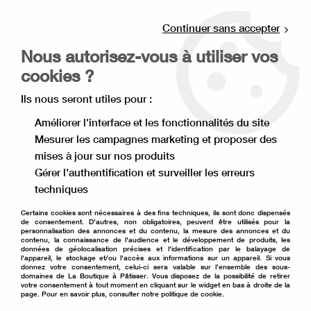
Livraison offerte à partir de 80€ d'achat en
point relais (France), et à partir de 120€ à
Continuer sans accepter
domicile(France).
Nous autorisez-vous à utiliser vos
Retrait gratuit à la boutique de Lille
cookies ?
0
Ils nous seront utiles pour :
Améliorer l'interface et les fonctionnalités du site
Mesurer les campagnes marketing et proposer des
mises à jour sur nos produits
Votre panier est vide
Gérer l'authentification et surveiller les erreurs
techniques
Retour
Certains cookies sont nécessaires à des fins techniques, ils sont donc dispensés
de consentement. D'autres, non obligatoires, peuvent être utilisés pour la
personnalisation des annonces et du contenu, la mesure des annonces et du
contenu, la connaissance de l'audience et le développement de produits, les
données de géolocalisation précises et l'identification par le balayage de
l'appareil, le stockage et/ou l'accès aux informations sur un appareil. Si vous
donnez votre consentement, celui-ci sera valable sur l’ensemble des sous-
domaines de La Boutique à Pâtisser. Vous disposez de la possibilité de retirer
votre consentement à tout moment en cliquant sur le widget en bas à droite de la
page. Pour en savoir plus, consulter notre politique de cookie.