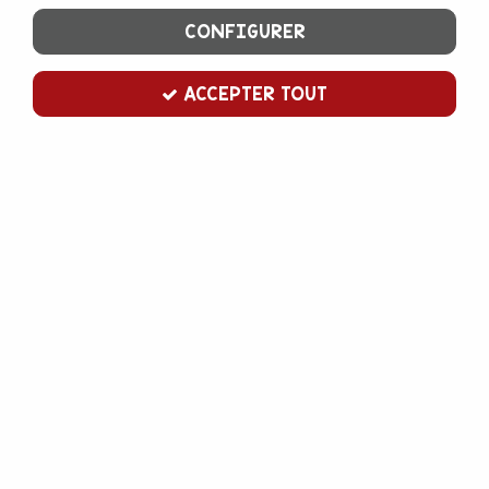
CONFIGURER
Paiement 100%
Livraison
ACCEPTER TOUT
sécurisé
en France et en Europe
par CB ou PayPal
Satisfait ou remboursé
Service client
14 jours pour changer d'avis
par
mail ici