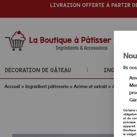
LIVRAISON OFFERTE À PARTIR DE
Nous
Ils no
DÉCORATION DE GÂTEAU
INGRÉDIENT
Amé
Mes
Accueil
>
Ingrédient pâtisserie
>
Arôme et extrait
>
Arôme alime
pro
Gér
Certains 
obligatoi
et du con
précises 
appareil
Boutique 
le widget