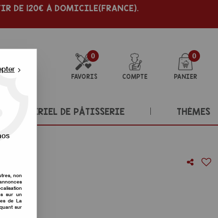
IR DE 120€ À DOMICILE(FRANCE).
0
0
epter
FAVORIS
COMPTE
PANIER
MATÉRIEL DE PÂTISSERIE
THÈMES
nos
ml
utres, non
s annonces
calisation
re avis !
ons sur un
nes de La
iquant sur