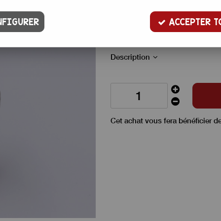
Arôme très concentré, aux saveu
FIGURER
ACCEPTER T
Idéal pour aromatiser vos crème
Description
Cet achat vous fera bénéficier d