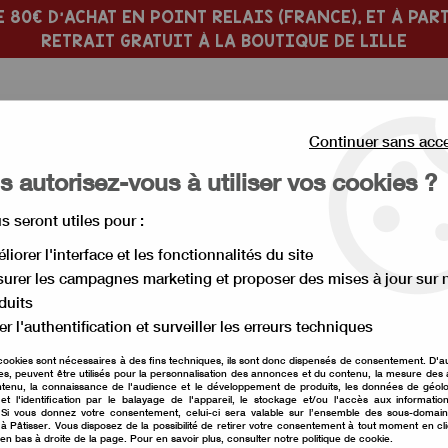
 80€ D'ACHAT EN POINT RELAIS (FRANCE), ET À PART
RETRAIT GRATUIT À LA BOUTIQUE DE LILLE
Continuer sans acc
 autorisez-vous à utiliser vos cookies ?
us seront utiles pour :
 PÂTISSERIE
MOULE À GÂTEAU
liorer l'interface et les fonctionnalités du site
urer les campagnes marketing et proposer des mises à jour sur 
ntaire
>
Arôme noisette 58 ml
duits
er l'authentification et surveiller les erreurs techniques
Arôme noisette 58 
cookies sont nécessaires à des fins techniques, ils sont donc dispensés de consentement. D'a
res, peuvent être utilisés pour la personnalisation des annonces et du contenu, la mesure de
tenu, la connaissance de l'audience et le développement de produits, les données de géolo
Soyez le premier à donner vot
et l'identification par le balayage de l'appareil, le stockage et/ou l'accès aux informati
. Si vous donnez votre consentement, celui-ci sera valable sur l’ensemble des sous-domai
à Pâtisser. Vous disposez de la possibilité de retirer votre consentement à tout moment en cl
6
,
80
€
TTC
 en bas à droite de la page. Pour en savoir plus, consulter notre politique de cookie.