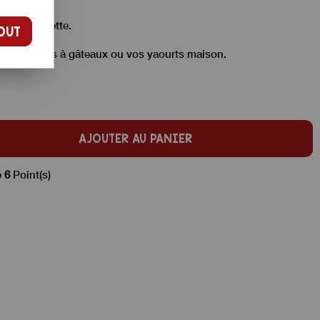
rs de noisette.
OUT
s, vos pâtes à gâteaux ou vos yaourts maison.
AJOUTER AU PANIER
e
6
Point(s)