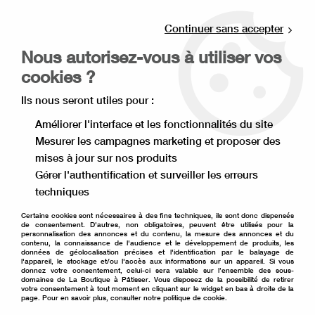
Livraison offerte à partir de 80€ d'achat en
point relais (France), et à partir de 120€ à
Continuer sans accepter
domicile(France).
Nous autorisez-vous à utiliser vos
Retrait gratuit à la boutique de Lille
cookies ?
0
Ils nous seront utiles pour :
Améliorer l'interface et les fonctionnalités du site
Mesurer les campagnes marketing et proposer des
Accueil
>
Ingrédient pâtisserie
>
Arôme et extrait
>
mises à jour sur nos produits
Arôme alimentaire
>
Arôme menthe verte 58 ml
Gérer l'authentification et surveiller les erreurs
techniques
Certains cookies sont nécessaires à des fins techniques, ils sont donc dispensés
de consentement. D'autres, non obligatoires, peuvent être utilisés pour la
personnalisation des annonces et du contenu, la mesure des annonces et du
contenu, la connaissance de l'audience et le développement de produits, les
données de géolocalisation précises et l'identification par le balayage de
l'appareil, le stockage et/ou l'accès aux informations sur un appareil. Si vous
donnez votre consentement, celui-ci sera valable sur l’ensemble des sous-
domaines de La Boutique à Pâtisser. Vous disposez de la possibilité de retirer
votre consentement à tout moment en cliquant sur le widget en bas à droite de la
page. Pour en savoir plus, consulter notre politique de cookie.