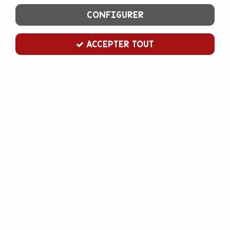
CONFIGURER
ACCEPTER TOUT
Arôme menthe verte 58 ml
Soyez le premier à donner votre avis !
6
,
80
€
TTC